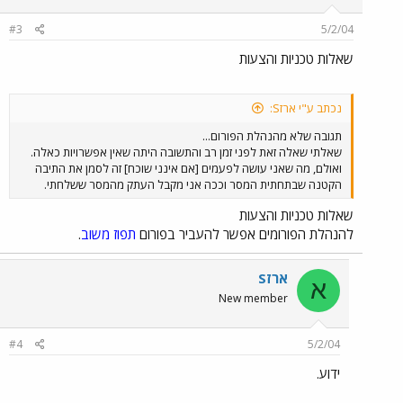
#3
5/2/04
שאלות טכניות והצעות
נכתב ע"י ארזS:
תגובה שלא מהנהלת הפורום...
שאלתי שאלה זאת לפני זמן רב והתשובה היתה שאין אפשרויות כאלה.
ואולם, מה שאני עושה לפעמים [אם אינני שוכח] זה לסמן את התיבה
הקטנה שבתחתית המסר וככה אני מקבל העתק מהמסר ששלחתי.
שאלות טכניות והצעות
להנהלת הפורומים אפשר להעביר בפורום
תפוז משוב
.
ארזS
א
New member
#4
5/2/04
ידוע.