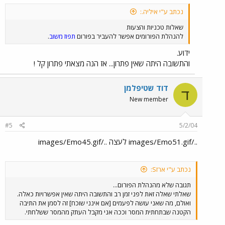
נכתב ע"י איליה.:
שאלות טכניות והצעות
להנהלת הפורומים אפשר להעביר בפורום
תפוז משוב
.
ידוע.
והתשובה היתה שאין פתרון... אז הנה מצאתי פתרון קל !
דוד שטיפלמן
ד
New member
#5
5/2/04
../images/Emo51.gif לעצה ../images/Emo45.gif
נכתב ע"י ארזS:
תגובה שלא מהנהלת הפורום...
שאלתי שאלה זאת לפני זמן רב והתשובה היתה שאין אפשרויות כאלה.
ואולם, מה שאני עושה לפעמים [אם אינני שוכח] זה לסמן את התיבה
הקטנה שבתחתית המסר וככה אני מקבל העתק מהמסר ששלחתי.