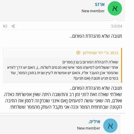
ארזS
א
New member
#2
5/2/04
תגובה שלא מהנהלת הפורום...
נכתב ע"י דוד שטיפלמן:
שאלה להנהלת הפורום בענין מסרים
אחרי ששולחים למישהו מסר אישי (או מנסים לשלוח...), האם יש דרך לוודא
שהמסר אכן הועבר אליו, והאם יש אפשרות לעיין שנית בתוכן המסר, עוד
בטרם תגיע תגובה (אם תגיע)?
תגובה שלא מהנהלת הפורום...
שאלתי שאלה זאת לפני זמן רב והתשובה היתה שאין אפשרויות כאלה.
ואולם, מה שאני עושה לפעמים [אם אינני שוכח] זה לסמן את התיבה
הקטנה שבתחתית המסר וככה אני מקבל העתק מהמסר ששלחתי.
איליה.
א
New member