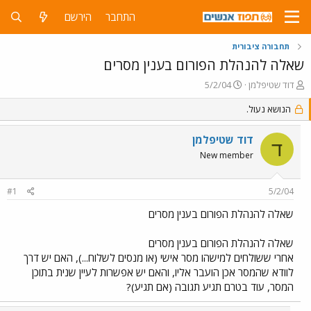
התחבר
הירשם
תחבורה ציבורית
שאלה להנהלת הפורום בענין מסרים
פ
פ
דוד שטיפלמן
5/2/04
ו
ו
ת
הנושא נעול.
ר
ח
ס
ה
ם
דוד שטיפלמן
ד
נ
ב
New member
ו
ת
ש
א
א
ר
#1
5/2/04
י
ך
שאלה להנהלת הפורום בענין מסרים
שאלה להנהלת הפורום בענין מסרים
אחרי ששולחים למישהו מסר אישי (או מנסים לשלוח...), האם יש דרך
לוודא שהמסר אכן הועבר אליו, והאם יש אפשרות לעיין שנית בתוכן
המסר, עוד בטרם תגיע תגובה (אם תגיע)?