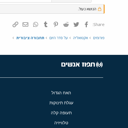
הנושא נעול.
פייסבוק
Twitter
Reddit
Pinterest
Tumblr
WhatsApp
דואר אלקטרונ
הוסף קי
Share:
פורומים
אקטואליה
על סדר היום
תחבורה ציבורית
האח הגדול
עגלת תינוקות
תעופה קלה
טלוויזיה