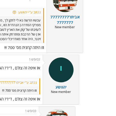
נכתב ע"י יהוושע:
אביתר77777777
עכשיו הרשה נא לי לתקן לך , מ
7777777
מפרקי הסדרה ( הנהדרת הזו , שא
New member
לעזיבתו של קוק את הארץ לטובת
אז ) של הרכבת ומתרחק איתה אל
זינגר, היה אחד מאדריכלי הסכם
וזו היתה קרונית מס' 700 !!!
14/9/03
י
אז איפה זה צולם , ד"ר? הא
נכתב ע"י אביתר777777777777777:
יהוושע
וזו היתה קרונית מס' 700 !!!
New member
אז איפה זה צולם , ד"ר? הא
14/9/03