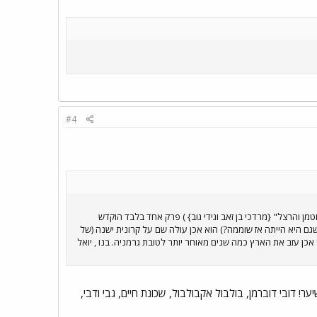
#4
מן והרצל" {מרדכי בן זאב וגידי גוב} ) פרק אחד בלבד הוקדש
שגם היא הייתה אז שוממה?) הוא אכן עולה שם על קרונית ישנה (של
אכן עזב את הארץ כמה שנים מאוחר יותר לטובת גרמניה. בנו , יואל
! דובי דוברמן, בולבול אקבולבול, שכונת חיים, גבי ודבי,