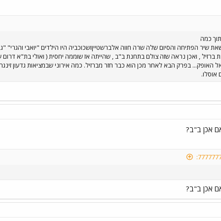
תוך כמה
ת שיר הפתיחה והסיום שלה שרה חווה אלברשטייןושכוכביה היו הילדים "יואבי והגרי" "גוט
 ברזיל , ואכן נראה שזה צולם בתחנת ב"ב , שהייתה אז שוממה יחסית ( ואולי בת"א דרום 
 האופק... בפרק הבא לאחר מכן הוא כבר חזר מברזיל. כמה אירוני שבמציאות גדעון זינגר 
 אוסלו.
ם אכן ב"ב?
ם אכן ב"ב?