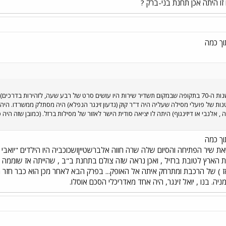
ו היתה אכן תחנת בני-ברק ?
וך כמה
הקסמים" (עם גדעון זינגר, אמצע שנות ה-70 בתקופה שבמקום תשדיר שירות היו עושים סרט של רבע שעה, ל
 קטנות של פועלי מסילה שעליה היה ד"ר קוק (גדעון זינגר הנפלא) היה מסתלק ממשרדו. 
דה , אלנבי או דיזינגוף) היתה לו יציאה סודית הישר לאזור של מסילות ברזל. (כמובן שזה הי
וך כמה
 שיר הפתיחה והסיום שלה שרה חווה אלברשטייןושכוכביה היו הילדים "יואבי והג
הארץ לטובת ברזיל , ואכן נראה שזה צולם בתחנת ב"ב , שהייתה אז שוממה יח
 ) של הרכבת ומתרחק איתה אל האופק... בפרק הבא לאחר מכן הוא כבר חזר מבר
יה. בנו , יואל זינגר, היה אחד מאדריכלי הסכם אוסלו.