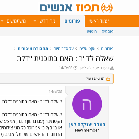
עמוד ראשי
פורומים
מה חדש
משתמשים
פוסטים
חיפוש
פורומים
אקטואליה
על סדר היום
תחבורה ציבורית
שאלה לד"ר : האם בתוכנית "דלת
פ
פ
הערב יענקלה לאן
14/9/03
ו
ו
ת
הנושא נעול.
ר
ח
ס
ה
ם
14/9/03
נ
ב
ה
ו
ת
שאלה לד"ר : האם בתוכנית "דלת
ש
א
א
ר
שאלה לד"ר : האם בתוכנית "דלת
י
ך
הערב יענקלה לאן
או ב"ב)? כי אני זוכר כל מני צילו
New member
הרחובות הראשיים של תל-אביב (לא זו