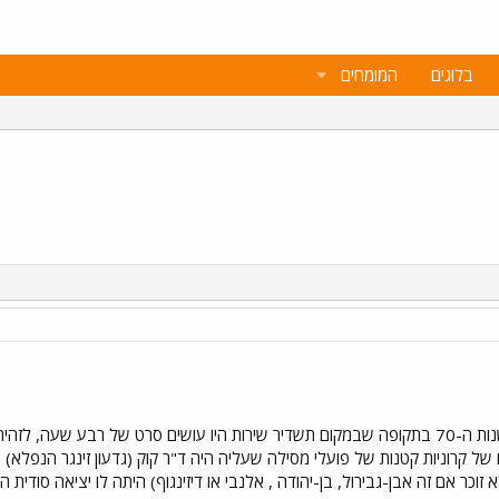
בלוגים
המומחים
הקסמים" (עם גדעון זינגר, אמצע שנות ה-70 בתקופה שבמקום תשדיר שירות היו עושים סרט ש
מים של קרוניות קטנות של פועלי מסילה שעליה היה ד"ר קוק (גדעון זינגר הנפ
כר אם זה אבן-גבירול, בן-יהודה , אלנבי או דיזינגוף) היתה לו יציאה סודית ה