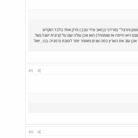
מן והרצל" {מרדכי בן זאב וגידי גוב} ) פרק אחד בלבד הוקדש
שגם היא הייתה אז שוממה?) הוא אכן עולה שם על קרונית ישנה (של
אכן עזב את הארץ כמה שנים מאוחר יותר לטובת גרמניה. בנו , יואל
#5
#6