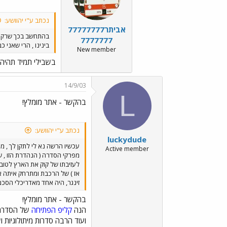
נכתב ע"י יהוושע:
אביתר77777777
בהתחשב בכך שרק 
7777777
בינינו , הרי שאני כ
New member
בשבילי תמיד תהיה יי
14/9/03
L
בהקשר - אתר מומלץ!
נכתב ע"י יהוושע:
luckydude
עכשיו הרשה נא לי לתקן לך , מ
Active member
מפרקי הסדרה ( הנהדרת הזו , שא
לעזיבתו של קוק את הארץ לטובת
אז ) של הרכבת ומתרחק איתה אל
זינגר, היה אחד מאדריכלי הסכם
בהקשר - אתר מומלץ!
הנה
קליפ הפתיחה
של הסדרה
ועוד הרבה סדרות מיתולוגיות 