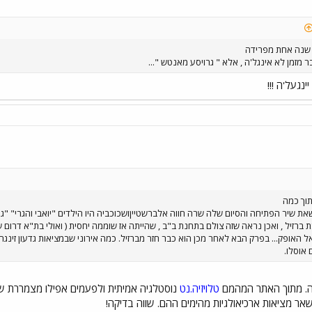
שנה אחת מפרידה
בר מזמן לא אינגל'ה , אלא " גרויסע מאנטש "...
נגעל'ה !!!
תוך כמה
ת שיר הפתיחה והסיום שלה שרה חווה אלברשטייןושכוכביה היו הילדים "יואבי והגרי" "גוט
 ברזיל , ואכן נראה שזה צולם בתחנת ב"ב , שהייתה אז שוממה יחסית ( ואולי בת"א דרום 
 האופק... בפרק הבא לאחר מכן הוא כבר חזר מברזיל. כמה אירוני שבמציאות גדעון זינגר 
 אוסלו.
. מתוך האתר המהמם
טלויזיה.נט
נוסטלגיה אמיתית ולפעמים אפילו מצמררת שיער
ושאר מציאות ארכיאולגיות מהימים ההם. שווה בדיקה!