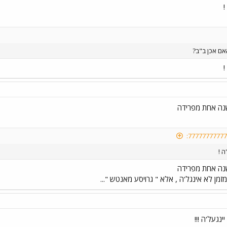
!
האם אכן ב"ב?
!
ה אחת מפרידה
ה !
ה אחת מפרידה
 מזמן לא אינגל'ה , אלא " גרויסע מאנטש "...
נגעל'ה !!!