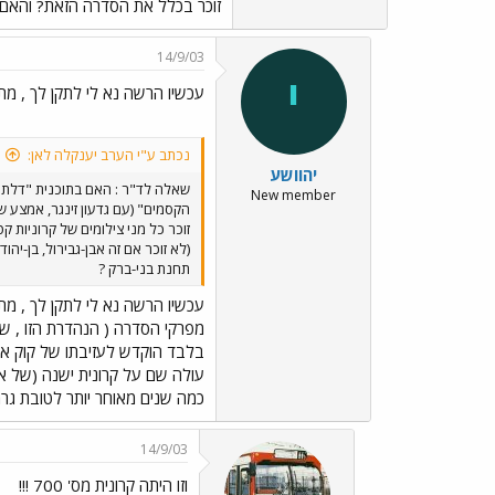
זוכר בכלל את הסדרה הזאת? והאם ז
14/9/03
י
עכשיו הרשה נא לי לתקן לך , מת
נכתב ע"י הערב יענקלה לאן:
יהוושע
שאלה לד"ר : האם בתוכנית "דלת
New member
זוכר כל מני צילומים של קרוניות
(לא זוכר אם זה אבן-גבירול, בן-יהו
תחנת בני-ברק ?
עכשיו הרשה נא לי לתקן לך , מת
מפרקי הסדרה ( הנהדרת הזו , שאת
בלבד הוקדש לעזיבתו של קוק את 
עולה שם על קרונית ישנה (של אז
כמה שנים מאוחר יותר לטובת גרמנ
14/9/03
וזו היתה קרונית מס' 700 !!!