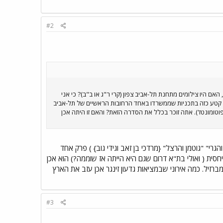
#2
זהירות בדרכים), האם היו צילומים מתחנת תל-אביב צפון (קרי ר"ג או ב"ב)? כי אני
היה קטע כזה בתכניות שממשרדו באחד הרחובות הראשיים של תל-אביב
ה פוטומונטז'). אתה זוכר בכלל את הסדרה הזאת? והאם זו היתה אכן
רי" "גוטמן והרצל" {מרדכי בן זאב וגידי גוב} ) פרק אחד
סית ( ואולי בת"א דרום שגם היא הייתה אז שוממה?) הוא אכן
זיל. כמה אירוני שבמציאות גדעון זינגר אכן עזב את הארץ
#3