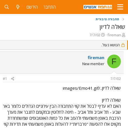
התחבר
הירשם
תחבורה ציבורית
שאלה לדיון
פ
פ
7/7/02
fireman
ו
ו
ת
הנושא נעול.
ר
ח
ס
ה
ם
fireman
F
נ
ב
New member
ו
ת
ש
א
א
ר
#1
7/7/02
י
ך
שאלה לדיון../images/Emo41.gif
שאלה לדיון
האם לא עדיף לבטל את קווי התחבורה הבין עירוניים הגדולים כלומר באר
שבע - תל אביב ותל אביב - חיפה לחלוטין ובמקומם לתגבר את מערך
הרכבת באופן משמעותי ולהסב את כל כמות האוטובוסים שמשתחררת
מקווים אלו להסעות "פרבריות"? להעלות באופן משמעותי את תדירות קווי