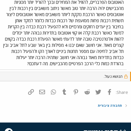
האוטובוס הפרבריים, להוזיל את המחירים ובכך להוריד יותר מכוניות
מהכבישים יהיה הרבה יותר טוב מאשר ניתוב משאבים בין רכבות לבין
אוטובוסים כאשר הרכבת נזקקת ליותר משאבים מאשר אוטובוסים ליצור
תשתית רכבות פחות מסועפת של רכבות כבדות כלומר למקד אותן
בחיבור בין יעדים רחוקים ומרכזיים ולא להפעיל רכבת כבדה בין הקריות
למשל כאשר רכבת קלה או קווי אוטובוס בתדירות גבוהה יותר יכולים
להוות אלטרנטיבה טובה יותר לדעתי מאשר הפעלת רכבת כבדה בקווים
קצרים מאוד. אני חושב שאם יבנו 4 מסילות בין באר שבע לתל אביב ובין
תל אביב לחיפה עם מספר תחנות ביניים לאורך הקו ולהפעיל רכבות
כבדות בתדירות מאוד גבוהה אני חושב שתהיה הרבה יותר יעילות
בהורדת כמות כלי הרכב הפרטיים מהכבישים. מה דעתכם?
הנושא נעול.
פייסבוק
Twitter
Reddit
Pinterest
Tumblr
WhatsApp
דואר אלקטרוני
הוסף קישור
Share:
תחבורה ציבורית