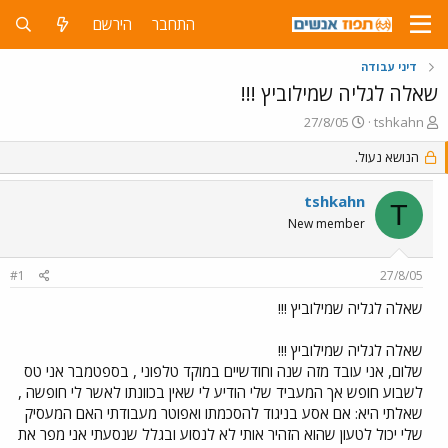
התחבר
הירשם
דיני עבודה
שאלה לגליה שמילוביץ !!!
פ
פ
27/8/05
tshkahn
ו
ו
ת
הנושא נעול.
ר
ח
ס
ה
ם
tshkahn
T
נ
ב
New member
ו
ת
ש
א
א
ר
#1
27/8/05
י
ך
שאלה לגליה שמילוביץ !!!
שאלה לגליה שמילוביץ !!!
שלום, אני עובד מזה שנה וחודשיים במוקד טלפוני , בספטמבר אני טס
לשבוע חופש אך המעביד שלי הודיע לי שאין בכוונתו לאשר לי חופשה ,
שאלתי היא: אם אסע בניגוד להסכמתו ואפוטר מעבודתי האם המעסיק
שלי יכול לטעון שהוא הזהיר אותי לא לנסוע ובגלל שנסעתי אני מפר את