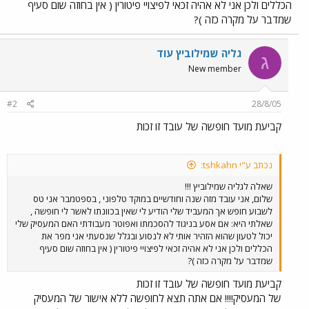
הכללים ולכן אני לא אהיה זכאי לפיצויי פיטורין ( אין בחוזה שום סעיף
שמדבר על מקרה כזה )?
גליה שמילוביץ עוד
ג
New member
#2
28/8/05
קביעת מועד חופשה של עובד זו זכות
נכתב ע"י tshkahn:
שאלה לגליה שמילוביץ !!!
שלום, אני עובד מזה שנה וחודשיים במוקד טלפוני , בספטמבר אני טס
לשבוע חופש אך המעביד שלי הודיע לי שאין בכוונתו לאשר לי חופשה ,
שאלתי היא: אם אסע בניגוד להסכמתו ואפוטר מעבודתי האם המעסיק שלי
יכול לטעון שהוא הזהיר אותי לא לנסוע ובגלל שנסעתי אני מפר את
הכללים ולכן אני לא אהיה זכאי לפיצויי פיטורין ( אין בחוזה שום סעיף
שמדבר על מקרה כזה )?
קביעת מועד חופשה של עובד זו זכות
של המעסיק!!!! אם אתה תצא לחופשה ללא אישור של המעסיק