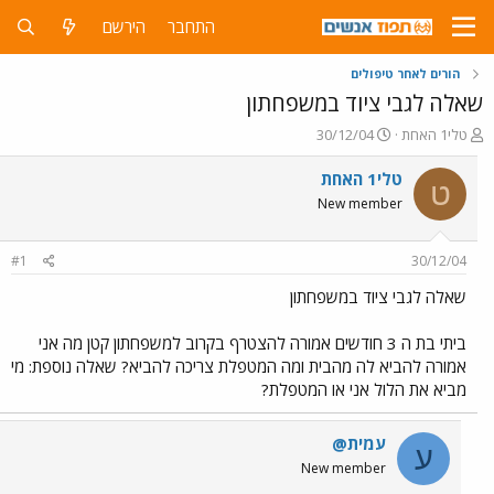
התחבר
הירשם
הורים לאחר טיפולים
שאלה לגבי ציוד במשפחתון
פ
פ
טלי1 האחת
30/12/04
ו
ו
ת
ר
טלי1 האחת
ט
ח
ס
New member
ה
ם
נ
ב
ו
ת
#1
30/12/04
ש
א
א
ר
שאלה לגבי ציוד במשפחתון
י
ך
ביתי בת ה 3 חודשים אמורה להצטרף בקרוב למשפחתון קטן מה אני
אמורה להביא לה מהבית ומה המטפלת צריכה להביא? שאלה נוספת: מי
מביא את הלול אני או המטפלת?
עמית@
ע
New member