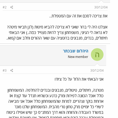
#2
30/12/04
את צריכה לסכם את זה עם המטפלת...
אצלנו היה לי ברור שאני לא צריכה להביא מיטות (לגן תביאי מיטה?
לא נראה לי הגיוני, משפחתון צריך להיות מצוייד ככזה..) אני הבאתי
חיתולים, בגדים, מגבונים ברוטציה עם שאר ההורים וחלב אם קפוא..
היהלום שבכתר
ה
New member
#3
30/12/04
אני הבאתי את הלול על כל ציודו
מטרנה, חיתולים, טיטולים, מגבונים ובגדים להחלפה. המשפחתון
כולל אוכל הכוונה לפירות ומרק כרגע וכשהיא תגדל עוד קצת אז
ארוחת בוקר וצהריים. למרות שהמשפחתון כולל אוכל אני מביאה
לשירי כל יומיים מרק טחון טרי מהבית. המשפחתון שלנו מוכר
במשרד העבודה והרווחה והוא דרך המתנ"ס כך שיש אפילו ביטוח
והמטפלת עברה קורס והיא מוסמכת לטיפול. אני חושבת שכדאי