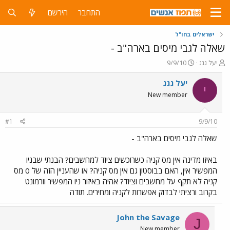
התחבר
הירשם
ישראלים בחו"ל
שאלה לגבי מיסים בארה"ב -
פ
פ
יעל גגג
9/9/10
ו
ו
ת
ר
יעל גגג
י
ח
ס
New member
ה
ם
נ
ב
ו
ת
#1
9/9/10
ש
א
א
ר
שאלה לגבי מיסים בארה"ב -
י
ך
באיזו מדינה אין מס קניה כשרוכשים ציוד למחשבים? הבנתי שבניו
המפשיר אין, האם בבוסטון גם אין מס קניה? או שהעניין הזה של 0 מס
קניה לא תקף על מחשבים וציוד? אהיה באיזור ניו המפשיר וורמונט
בקרוב ורציתי לבדוק אפשרות לקניה ומחירים. תודה
John the Savage
J
New member