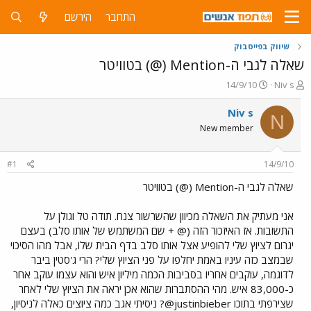
התחבר
הירשם
שיווק בפייסבוק
שאלה לגבי ה-Mention (@) בטוויטר
פ
פ
14/9/10
Niv s
ו
ו
ת
ר
Niv s
N
ח
ס
New member
ה
ם
נ
ב
ו
ת
#1
14/9/10
ש
א
א
ר
שאלה לגבי ה-Mention (@) בטוויטר
י
ך
אני מעתיק את השאלה מכיוון שהשרשור צנח. תודה טל וגולן על
התשובות. אז האיזכור הזה (@ + שם המשתמש של אותו סלב) בעצם
יגרום לציוץ שלי להופיע אצל אותו סלב בדף הבית שלו, אבל מהו הסיכוי
שבמצב כזה עיניו באמת יחלפו על פני הציוץ שלי? הרי ג'סטין ביבר
לדוגמה, עוקבים אחריו בסביבות הכמה מיליון איש והוא עצמו עוקב אחר
כ-83,000 איש. מהי ההסתברות שהוא אכן יראה את הציוץ שלי לאחר
שצירפתי בתוכו justinbieber@? ניסיתי אגב כמה ציוצים כאלה לניסיון,