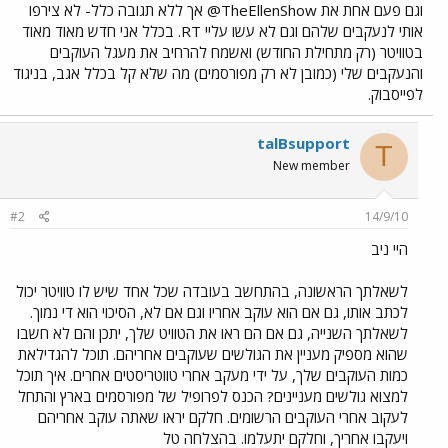
וגם פעם אחת את TheEllenShow@ אך ללא תגובה כלל- לא צירפו
אותי לנעקבים שלהם וגם לא עשו עליי RT. בכלל אני חדש מאוד מאוד
בטוויטר (רק מתחילת החודש) ואשמח להרחיב את מעגל העוקבים
והנעקבים שלי (כמובן לא רק מפורסמים) מה שלא קל בכלל אגב, בניגוד
לפייסבוק.
talBsupport
T
New member
#2
14/9/10
היי ניב
לשאלתך הראשונה, בהתחשב בעובדה שכל אחד שיש לו טוויטר יכול
לכתב אותו, גם אם הוא עוקב אחריו וגם אם לא, הסיכוי הוא די נמוך.
לשאלתך השנייה, גם אם הם ראו את הטוויט שלך, יתכן והם לא חשבו
שהוא מספיק מעניין את הגולשים שעוקבים אחריהם. תוכל להגדילאת
כמות העוקבים שלך, על ידי מעקב אחרי טווטריסטים אחרים. איך תוכל
למצוא גולשים מעניינים? הכנס לפרופיל של מפורסמים בארץ והתחל
לעקוב אחרי העוקבים הרשומים. חלקם יראו שאתה עוקב אחריהם
ויעקבו אחריך, וחלקם יתעלמו. בהצלחה טל