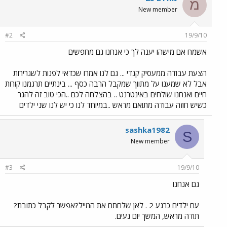
מ
New member
#2
19/9/10
אשמח אם מישהו יענה לך כי אנחנו גם מחפשים
הצעת עבודה ממעסיק קנדי ... גם לנו אמרו שכדאי לפנות לשגרירות
אבל לא שמענו על מתווך שמקבל הרבה כסף ... בינתיים תרגמנו קורות
חיים ואנחנו שולחים באינטרנט .. בהצלחה לכם ..הכי טוב זה להגר
כשיש חוזה עבודה מתואם מראש ..במיוחד לנו כי יש לנו שני ילדים
sashka1982
S
New member
#3
19/9/10
גם אנחנו
עם ילדים כרגע 2 . לאן שלחתם את המייל?אפשר לקבל כתובת?
תודה מראש, המשך יום נעים.