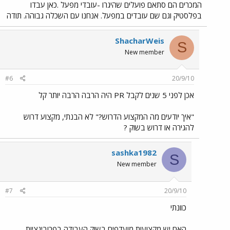
המכרים הם סתאם פועלים שהיגרו -עובדי מפעל .כאן עבדו
בפלסטיק וגם שם עובדים במפעל. אנחנו עם השכלה גבוהה. תודה
ShacharWeis
S
New member
#6
20/9/10
אכן לפני 5 שנים לקבל PR היה הרבה הרבה יותר קל
"איך יודעים מה המקצוע הדרוש?" לא הבנתי, מקצוע דרוש
להגירה או דרוש בשוק ?
sashka1982
S
New member
#7
20/9/10
כוונתי
האם יש מקצועות מועדפים בשוק העבודה בפרובינציות