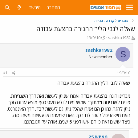
התחבר
הירשם
עוברים לקנדה - הגירה
שאלה לגבי הליך ההגירה בהצעת עבודה
פ
פ
19/9/10
sashka1982
ו
ו
ת
ר
sashka1982
S
ח
ס
New member
ה
ם
נ
ב
ו
ת
#1
19/9/10
ש
א
א
ר
שאלה לגבי הליך ההגירה בהצעת עבודה
י
ך
מכריינו היגרו בהצעת עבודה ואמרו שניתן לעשות זאת דרך השגרירות.
פונים לשגרירות ו"מתווך" שמשלמים לו לא מעט כסף מוצא עבודה וכך
ניתן להגר. כמו כן הם אמרו שהכל ניתן גם לעשות לבד, דרך האינטרנט.
האם מישהו יכול לעזור לנו בכך. האם שמעתם או עשיתם משהו כזה.
כיצד עושים זאת כי הם עשו לפני 5 שנים. אודה על תגובתכם.
מאיוש 25