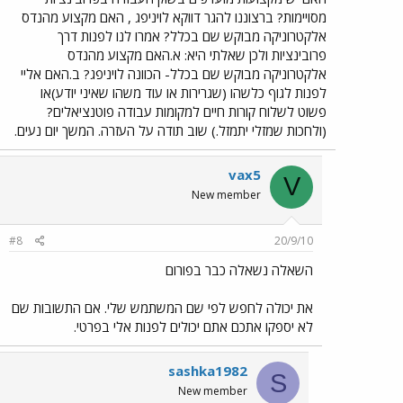
מסויימות? ברצוננו להגר דווקא לויניפג , האם מקצוע מהנדס
אלקטרוניקה מבוקש שם בכלל? אמרו לנו לפנות דרך
פרובינציות ולכן שאלתי היא: א.האם מקצוע מהנדס
אלקטרוניקה מבוקש שם בכלל- הכוונה לויניפג? ב.האם אליי
לפנות לגוף כלשהו (שגרירות או עוד משהו שאיני יודע)או
פשוט לשלוח קורות חיים למקומות עבודה פוטנציאלים?
(ולחכות שמזלי יתמזל.) שוב תודה על העזרה. המשך יום נעים.
vax5
V
New member
#8
20/9/10
השאלה נשאלה כבר בפורום
את יכולה לחפש לפי שם המשתמש שלי. אם התשובות שם
לא יספקו אתכם אתם יכולים לפנות אלי בפרטי.
sashka1982
S
New member