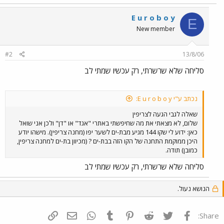
E u r o b o y
E
New member
#2
13/8/06
סליחה שלא שרשרתי, רק עכשיו שמתי לב
נכתב ע"י E u r o b o y:
שאלה לגבי הגעה לצריפין
שלום, לא מצאתי את מה שחיפשתי באתרי "אגד" או "דן" ולכן אני שואל
כאן: ידוע לי שקו 144 מגיע מבת-ים לשער יפו (מחנה צריפין). מישהו יודע
היכן ממוקמת התחנה של הקו הזה בבת-ים ? (מכיוון בת-ים למחנה צריפין,
כמובן) תודה.
סליחה שלא שרשרתי, רק עכשיו שמתי לב
הנושא נעול.
פייסבוק
Twitter
Reddit
Pinterest
Tumblr
WhatsApp
דואר אלקטרוני
הוסף קישור
Share: