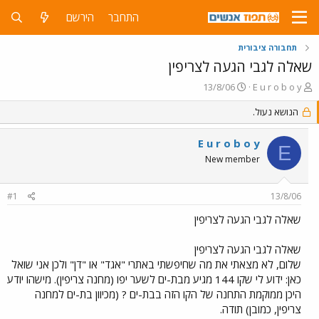
התחבר
הירשם
תחבורה ציבורית
שאלה לגבי הגעה לצריפין
פ
פ
13/8/06
E u r o b o y
ו
ו
ת
הנושא נעול.
ר
ח
ס
ה
ם
E u r o b o y
E
נ
ב
New member
ו
ת
ש
א
א
ר
#1
13/8/06
י
ך
שאלה לגבי הגעה לצריפין
שאלה לגבי הגעה לצריפין
שלום, לא מצאתי את מה שחיפשתי באתרי "אגד" או "דן" ולכן אני שואל
כאן: ידוע לי שקו 144 מגיע מבת-ים לשער יפו (מחנה צריפין). מישהו יודע
היכן ממוקמת התחנה של הקו הזה בבת-ים ? (מכיוון בת-ים למחנה
צריפין, כמובן) תודה.