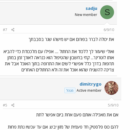
sadju
S
New member
#7
6/9/10
את יכולה לברר בפורום אם יש מישהו שגר בסבבתך
ואולי שיעזור לך ללכוד את החתול .... אפילו עם מלככודת כדי להביא
אותו לוטרינר... קחי בחשבון שהטיפול הוא כנראה לאורך זמן במתן
תרופות בדרך כלל אפשרי לשים את התרופה בתוך האוכל אבל את
צריכה להשגיח שהוא אוכל את זה ולא החתולים האחרים
dimitrygo
Active member
מנהל
#5
5/9/10
אם את מאכילה אותם פעם אחת ביום אפשר לתת
להם כוס פלסטיק חד פעמית של מזון יבש. אם עד עכשיו נתת פחות