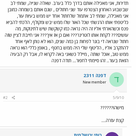
תדירות, אני מאכילה אותם בדרך כלל בערב. שאלה שנייה, שמתי לב
שבשבוע האחרון הצטרפו עוד שני חתולים , שגם אותם בשמחה כמובן
אני מאכילה, שמתי לב אתמול שלחתול אחד יש ממש בעיות עור,
כליטפתי אותו הרגשתי שכל האור שלו ממש יבש ומקולף, הלכתי להביא
פנס וכשהארתי אליו זה היה נראה כמו קשקשת שיש לתינוקות, מה
עושים??? לקחת אותו לוטרינר??? ואם כן אז איך??? אני חייבת לציין שזה
חתול שנראה די בוגר לפחות בן כמה שנים, הוא לא נותן לאף אחד
להתקרב אליו , הליטוף שלי היה ממש בחטף , באופן כללי הוא נראה
ממש טוב, אוכל שותה , מיילל כשאני באה לקרוא לו, אבל רק הבעיה
הזאת בעור... זהו סיימתי לחפור.... תודה דפנה
דפנה 2311
ד
New member
#2
5/9/10
מישהו??????
קצת עזרה.....
רותי ירושלמית