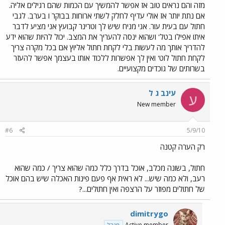
מזה והם נראים טוב אז אפשר להמשיך עם הכמות שהם רגילים אליה.
אם נתת יותר אז אולי עדיף לחלק לשתי ארוחות בבוקר ו בערב. לגבי
חתול עם בעית עור. אני מניח שיש לך וטרינר קבועץ אני מציע לדבר
איתו אפילו בטל' ושהוא ינסה להעריך את המצב. יכול להיות שהוא ידע
להדריך אותך מה לעשות בלי לקחת חתול אליוץ אם בכל מקרה צריך
לקחת חתול לוט' ואין לך אפשרות ללכוד אותו בעצמך אפשר להעזר
בשרותים של גוכדים מקצועיים.
עינב ג ל
ע
New member
#6
5/9/10
רק הערה קטנה
חתול, בשונה מכלב, אוכל בדרך כלל כמה שהוא צריך / כמה שהוא
רעב, ולא כמה שיש... לא ראית אף פעם פינות האכלה שיש בהם אוכל
של חתולים מפוזר על הרצפה ואין חתולים...?
dimitrygo
Active member
מנהל