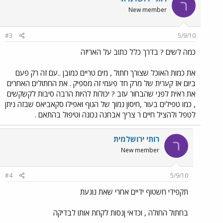
ר
New member
#3
5/9/10
כמה לשים ? בדרך כלל כתוב על האריזה
את כמות האוכל שצורך חתול , מים טריים כמובן ..עם זה רק פעם
ביום אז קערית של מרק חד פעמי זה מספיק . את החתולים האחרים
את ראית לפני שהבחור עזב ? יכולות להיות הרבה סיבות לקשקשים
, כמו טפילים בעור ,חיסון נמוך של הגוף ואפילו סקאביאס שבזה ניתן
לטפל ולהציל חיים ר צריך אבחנה נכונה וטיפול בהתאם .
רותי ירושלמית
ר
New member
#4
5/9/10
תקפידי חשטוף ידיים אחרי שאת נוגעת
בחתול החולה , וכדאי ןנסות לקחת אותו לבדיקה