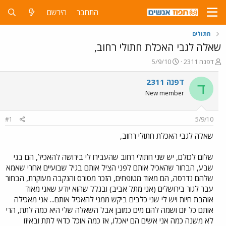
התחבר
הירשם
חתולים
שאלה לגבי האכלת חתולי רחוב,
פ
פ
דפנה 2311
5/9/10
ו
ו
ת
ר
דפנה 2311
ד
ח
ס
New member
ה
ם
נ
ב
ו
ת
#1
5/9/10
ש
א
א
ר
שאלה לגבי האכלת חתולי רחוב,
י
ך
שלום לכולם, יש שני חתולי רחוב שהעבירו לי בירושה להאכיל, הם בני
שבע, הבחור שהאכיל אותם לפני הציל אותם בגיל שבועיים אחרי שאמא
שלהם נדרסה, הם מאוד מטופחים, הזכר מסורס והנקבה מעוקרת, הבחור
עבר לגור בירושלים (אני מתל אביב) ובגלל שהוא יודע שאני מאוד
אוהבת חיות ויש לי שני כלבים ביקש ממני להאכיל אותם... אני מאכילה
אותם כל יום ושמה להם מים כמובן אבל השאלה שלי היא כמה לתת, הרי
לא משנה כמה אני אשים הם יאכלו, אז כמה אוכל כדאי לתת ובאיזו