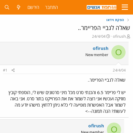
התחבר
הירשם
הפקת וידאו
שאלה לגביי הפריימר..
פ
פ
24/4/04
ofirush
ו
ו
ת
ר
ofirush
O
ח
ס
New member
ה
ם
נ
ב
ו
ת
#1
24/4/04
ש
א
א
ר
שאלה לגביי הפריימר..
י
ך
יש לי פריימר 6.5 והכנתי סרט מכל מיני סרטונים שיש לי, הוספתי קובץ
מוזיקה ועכשיו אני רוצה לשמור את את הפרוייקט בתור סרט. אני באה
לשמור אבל האפשרות מופיעה לי כלא ניתן ללחוץ. מישהו יודע מה
לעשות? הנה תמונה-->
ofirush
O
New member