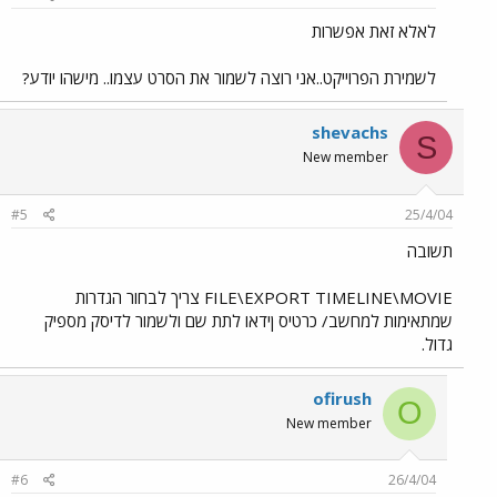
לאלא זאת אפשרות
לשמירת הפרוייקט..אני רוצה לשמור את הסרט עצמו.. מישהו יודע?
shevachs
S
New member
#5
25/4/04
תשובה
FILE\EXPORT TIMELINE\MOVIE צריך לבחור הגדרות
שמתאימות למחשב/ כרטיס ןידאו לתת שם ולשמור לדיסק מספיק
גדול.
ofirush
O
New member
#6
26/4/04