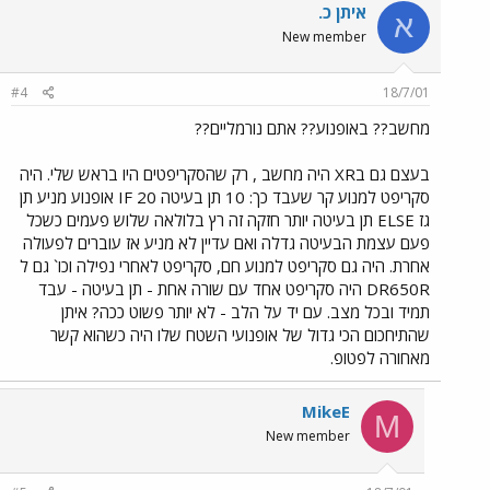
איתן כ.
א
New member
#4
18/7/01
מחשב?? באופנוע?? אתם נורמליים??
בעצם גם בXR היה מחשב , רק שהסקריפטים היו בראש שלי. היה
סקריפט למנוע קר שעבד כך: 10 תן בעיטה 20 IF אופנוע מניע תן
גז ELSE תן בעיטה יותר חזקה זה רץ בלולאה שלוש פעמים כשכל
פעם עצמת הבעיטה גדלה ואם עדיין לא מניע אז עוברים לפעולה
אחרת. היה גם סקריפט למנוע חם, סקריפט לאחרי נפילה וכו` גם ל
DR650R היה סקריפט אחד עם שורה אחת - תן בעיטה - עבד
תמיד ובכל מצב. עם יד על הלב - לא יותר פשוט ככה? איתן
שהתיחכום הכי גדול של אופנועי השטח שלו היה כשהוא קשר
מאחורה לפטופ.
MikeE
M
New member