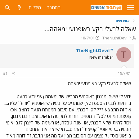
התחבר
הירשם
אופנועים
שאלה לבעלי רקע באופנועי ימאהה....
פ
פ
18/7/01
TheNightDevil™
ו
ו
ת
ר
TheNightDevil™
T
ח
ס
New member
ה
ם
נ
ב
ו
ת
#1
18/7/01
ש
א
א
ר
שאלה לבעלי רקע באופנועי ימאהה....
י
ך
ידוע לי שישנו מנגנון באופנועי הכביש של ימאהה (אני יודע כמעט
בוודאות לגבי ה-YZF600) שמתריע על בעיה שהאופנוע ``יודע`` עליה....
איך זה מתבצע ??? לפי הבנתי...עם סיבוב המפתח הנעה למצב ON
קופצת המחט לסל``ד מסויים וחוזרת למקומה הראוי... ואם הבנתי נכון,
ויכול להיות שלא הבנתי, אז ישנה טבלה, או רשימה של היצרן לגבי אופי
הבעיה ...לפי אופי ``קפיצת`` המחט.... מי שראה את המחטים
ב``אוטובוס``, קופצים עם הסיבוב מבין על מה אני מדבר. זה דומה מאוד