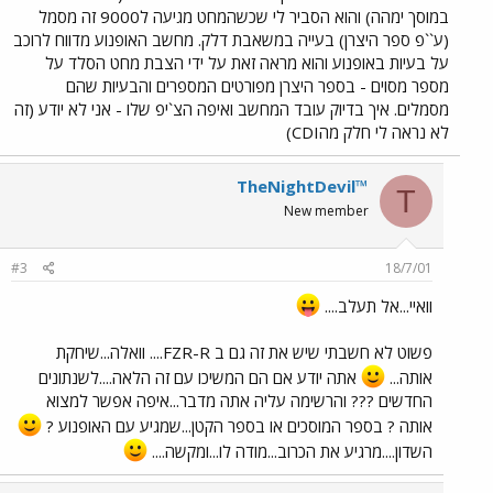
במוסך ימהה) והוא הסביר לי שכשהמחט מגיעה ל9000 זה מסמל
(ע``פ ספר היצרן) בעייה במשאבת דלק. מחשב האופנוע מדווח לרוכב
על בעיות באופנוע והוא מראה זאת על ידי הצבת מחט הסלד על
מספר מסוים - בספר היצרן מפורטים המספרים והבעיות שהם
מסמלים. איך בדיוק עובד המחשב ואיפה הצ`יפ שלו - אני לא יודע (זה
לא נראה לי חלק מהCDI)
TheNightDevil™
T
New member
#3
18/7/01
וואיי...אל תעלב....
פשוט לא חשבתי שיש את זה גם ב FZR-R.... וואלה...שיחקת
אותה...
אתה יודע אם הם המשיכו עם זה הלאה....לשנתונים
החדשים ??? והרשימה עליה אתה מדבר...איפה אפשר למצוא
אותה ? בספר המוסכים או בספר הקטן...שמגיע עם האופנוע ?
השדון....מרגיע את הכרוב...מודה לו...ומקשה....