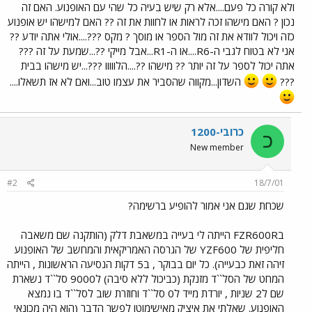
ולא קורה כל פעם....אלא רק שיש בעיה כל שהי עם האופנוע. האם זה
נכון ? האם מישהו זכה לראות או לחוות את זה ?? האם למישהו יש אופנוע
כזה ויכול לוודא את זה מול הספר או מוסך ? מקס ???....אולי אתה יודע ??
אני לא בטוח לגבי ה-R6....או ה-R1...אבל מייקי ??...שמעת על זה ???
אתה יכול לספר על זה יותר ?? מישהו ??....הלווווו ???...יש מישהו בבית
???
השדון...מקווה שהסביר את עצמו טוב...ואם לא אז תשאלו....
כרובי-1200
כ
New member
#2
18/7/01
שכחת שגם אני אמור להופיע ברשימה?
בFZR600R הייתה לי בעייה במשאבת דלק (הותקנה שם משאבה
חליפית של YZF600 של הגרסה האמריקאית והמחשב של האופנוע
זיהה זאת כבעייה). כל יום בבוקר , ב5 דקות הנסיעה הראשונות , הייתה
המחט של הסל``ד מזנקת (כביכול ללא סיבה) ל9000 סל``ד נשארת
שם ל2 שניות , יורדת מייד ל0 סל``ד וחוזרת שוב לסל``ד בו נמצא
האופנוע. שאלתי את איציק מאישימוטו לפשר הדבר (הוא היה מכונאי