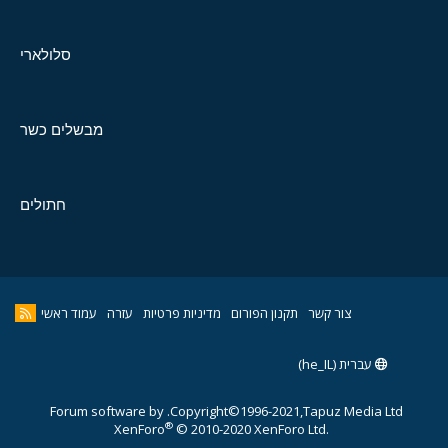
סלולארי
מבשלים כשר
חתולים
צור קשר
תקנון הפורום
מדיניות פרטיות
עזרה
עמוד ראשי
עברית (he_IL)
Forum software by
Copyright©1996-2021,Tapuz Media Ltd.
®
XenForo
© 2010-2020 XenForo Ltd.