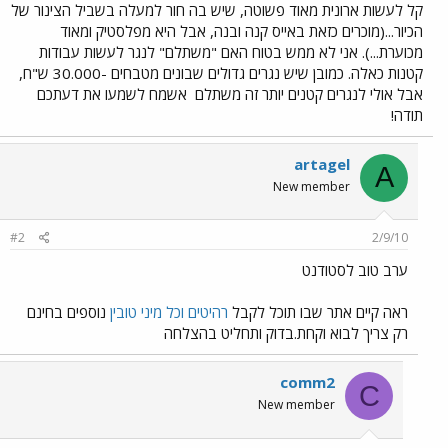
קל לעשות ארונית מאוד פשוטה, שיש בה חור למעלה בשביל הצינור של
הכיור...(מוכרים כזאת באייס קנה ובנה, אבל היא מפלסטיק ומאוד
מכוערת...). אני לא ממש בטוח האם "משתלם" לנגר לעשות עבודות
קטנות כאלה. כמובן שיש נגרים גדולים שבונים מטבחים -30.000 ש"ח,
אבל אולי לנגרים קטנים יותר זה משתלם
אשמח לשמעו את דעתכם
תודה!
artagel
A
New member
#2
2/9/10
ערב טוב לסטודנט
ראה קיים אתר שבו תוכל לקבל
רהיטים וכל מיני טובין
נוספים בחינם
רק צריך לבוא וקחת.בדוק ותחליט בהצלחה
comm2
C
New member