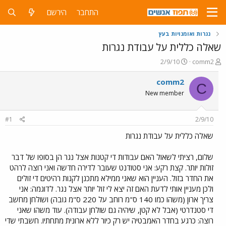
התחבר
הירשם
נגרות ואומנויות בעץ
שאלה כללית על עבודת נגרות
פ
פ
2/9/10
comm2
ו
ו
ת
ר
comm2
C
ח
ס
New member
ה
ם
נ
ב
ו
ת
#1
2/9/10
ש
א
א
ר
שאלה כללית על עבודת נגרות
י
ך
שלום, רציתי לשאול האם עבודות די קטנות אצל נגר הן בסופו של דבר
זולות יותר. קצת רקע: אני סטודנט שעובר לדירה חדשה ואני רוצה לרהט
את החדר בזול. העניין הוא שאני ממילא מתכנן לקנות רהיטים די זולים
ולכן מעניין אותי לדעת האם זה יצא לי זול יותר אצל נגר. לדוגמה: אני
צריך ארון (משהו כמו 140 ס"מ רוחב על 220 ס"מ גובה) ושולחן מחשב
די סטנדרטי (אבל לא קטן, שיהיה גם שולחן עבודה). עוד משהו שאני
רוצה: כרגע בחדר האמבטיה יש רק כיור ללא ארונית מתחתיו. חשבתי שדי