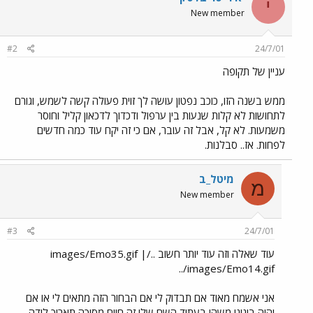
י
New member
#2
24/7/01
עניין של תקופה
ממש בשנה הזו, כוכב נפטון עושה לך זוית פעולה קשה לשמש, וגורם
לתחושות לא קלות שנעות בין ערפול ודכדוך לדכאון קליל וחוסר
משמעות. לא קל, אבל זה עובר, אם כי זה יקח עוד כמה חדשים
לפחות. אז.. סבלנות.
מיטל_ב
מ
New member
#3
24/7/01
עוד שאלה וזה עוד יותר חשוב ../images/Emo35.gif |
../images/Emo14.gif
אני אשמח מאוד אם תבדוק לי אם הבחור הזה מתאים לי או אם
יהיה בינינו משהו בעתיד השם שלו זה חיים מסיכה תאריך לידה