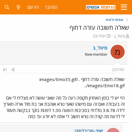
התחבר
הירשם
אסטרולוגיה
שאלה חשובה עזרה דחוף
פ
פ
מיטל_ב
23/7/01
ו
ו
ת
ר
מיטל_ב
מ
ח
ס
New member
ה
ם
נ
ב
ו
ת
#1
23/7/01
ש
א
א
ר
שאלה חשובה עזרה דחוף ../images/Emo35.gif
י
../images/Emo18.gif
ך
היי יש לי בזמן האחרון תקופה רעה כל מה שאני עושה לא מצליח לי אם
זה בעבודה ואם זה עם מישהו שאני נורא אוהבת אני בת מזל אריה תאריך
לידה 3.8.78 נולדתי בסביבות השעה 1:30 לפנות בוקר בבקשה תעזור
לי לדעת מה קורה זה נורא חשוב לי אתה לא יודע עד כמה
יאיר-טריבלסקי