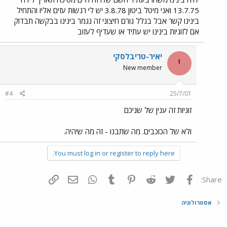
13.7.75 ואני מיטל ביטון 3.8.78 יש לי רגשות עזים אליו והתחיל
בינינו קשר אבל בגלל גורם חיצוני זה נגמר בינינו בבקשה תבדוק
אם לזוגיות בינינו יש עתיד או שעדיף לעזוב
יאיר-טריבלסקי
י
New member
#4
25/7/01
זוגיות זה ענין של שניכם
ולא של הכוכבים. מה שתבנו - זה מה שיהיה.
You must log in or register to reply here.
פייסבוק
Twitter
Reddit
Pinterest
Tumblr
WhatsApp
דואר אלקטרוני
הוסף קישור
Share:
אסטרולוגיה