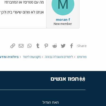
M
מה עם ספרים? או המחברת?
אנחנו לא פורום שיעורי בית ולכן
moran f
New member
פייסבוק
Twitter
Reddit
Pinterest
Tumblr
WhatsApp
דואר אלקטרונ
הוסף קי
Share:
פורומים
לימודים והשכלה גבוהה
מקצועות לימוד
ביולוגיה ומדע
האח הגדול