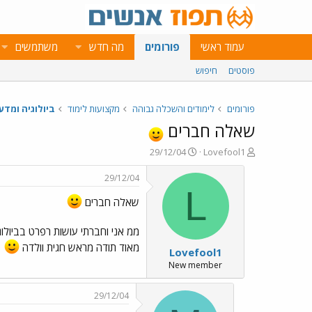
עמוד ראשי
פורומים
מה חדש
משתמשים
פוסטים
חיפוש
פורומים
לימודים והשכלה גבוהה
מקצועות לימוד
ביולוגיה ומדע
שאלה חברים
פ
פ
29/12/04
Lovefool1
ו
ו
ת
ר
29/12/04
ח
ס
L
ה
ם
שאלה חברים
נ
ב
ו
ת
ממ אני וחברתי עושות רפרט בביולוגי
ש
א
מאוד תודה מראש חגית וולדה
Lovefool1
א
ר
י
New member
ך
29/12/04