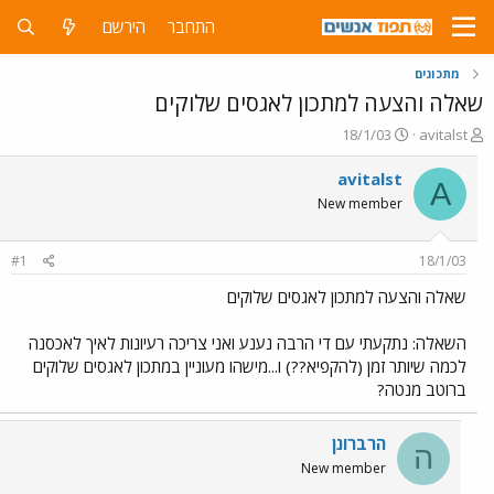
התחבר
הירשם
מתכונים
שאלה והצעה למתכון לאגסים שלוקים
פ
פ
18/1/03
avitalst
ו
ו
ת
ר
avitalst
A
ח
ס
New member
ה
ם
נ
ב
ו
ת
#1
18/1/03
ש
א
א
ר
שאלה והצעה למתכון לאגסים שלוקים
י
ך
השאלה: נתקעתי עם די הרבה נענע ואני צריכה רעיונות לאיך לאכסנה
לכמה שיותר זמן (להקפיא??) ו...מישהו מעוניין במתכון לאגסים שלוקים
ברוטב מנטה?
הרברונן
ה
New member