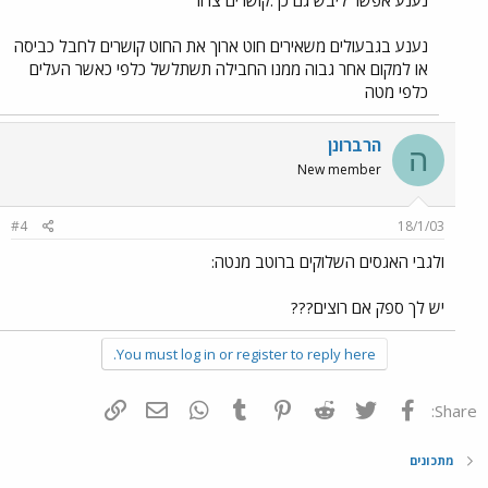
נענע אפשר ליבש גם כך:קושרים צרור
נענע בגבעולים משאירים חוט ארוך את החוט קושרים לחבל כביסה
או למקום אחר גבוה ממנו החבילה תשתלשל כלפי כאשר העלים
כלפי מטה
הרברונן
ה
New member
#4
18/1/03
ולגבי האגסים השלוקים ברוטב מנטה:
יש לך ספק אם רוצים???
You must log in or register to reply here.
פייסבוק
Twitter
Reddit
Pinterest
Tumblr
WhatsApp
דואר אלקטרוני
הוסף קישור
Share:
מתכונים