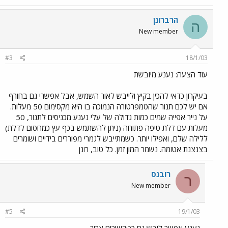
הרברונן
ה
New member
#3
18/1/03
עוד הצעה: נענע מיובשת
בעיקרון כדאי להכין בקיץ ולייבש לאור השמש, אבל אפשרי גם בחורף
אם יש לכם תנור שהטמפרטורה הנמוכה בו היא מקסימום 50 מעלות.
על נייר אפייה שמים כמות גדולה של עלי נענע מכניסים לתנור, 50
מעלות עם דלת טיפה פתוחה (ניתן להשתמש בכף עץ כמחסום לדלת)
ללילה שלם, ואפילו יותר. כשמתייבש לגמרי מפוררים בידיים ושומרים
בצנצנת אטומה. נשמר המון זמן. כל טוב, רונן
רובנס
ר
New member
#5
19/1/03