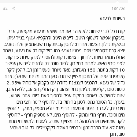
#2
18/1/03
רעיונות לנענע
קודם כל לגבי שימור: לא אוהב את מה שיוצא מנענע מוקפאת, אבל
בעיקרון אפשר לשטוף היטב, לייבש היטב ולהקפיא עטוף בנייר עיתון
ובשקית ניילון. הצעות אחרות: להכין קוביות קרח שבאמצען עלה נענע.
יוצא קרח דקורטיבי ויפה. פסטו נענע: כמו בזיליקום רק עם נענע, נשמר
אחלה ומאד מיוחד. לחתוך רצועות דקות ולהוסיף למרק פירות 5 דקות
לפני כיבוי האש. למרוח בחלבון, לפזר סוכר דק ולהניח לייבוש (אפשר
10 דקות בתנור, 150 מעלות). מאד מיוחד ונשמר זמן רב. להכין ליקר
(אימפרוביזציה על מתכון מצויין שנתנה כאן בזמנו מדינת ישראל): צרור
גדול של נענע, להכניס לצנצנת גדולה עם בקבוק אלכוהול 95%, 2
כוסות סוכר, קליפות מלימון גדול וצהוב (רק החלק הצהוב, ללא הלבן,
שווה להשקיע). לאחסן במקום אפל ולהפוך פעם ביום. אחרי שבוע,
בערך, כל הסוכר נמס. לסנן בחיתול בד, להוסיף ליטר וחצי מים
מינרלים, לערבב היטב ולטעום: חריף מדי ולא מספיק מתוק - להוסיף
מים וסוכר, חריף מדי ומתוק - להוסיף מים, לא מספיק חריף - להוסיף
ליקר שמתאים או אלכוהול. זה מצויין לשתיה, לעוגות ולמשלוחי מנות
(שזה לא עוד הרבה זמן) וכבסיס מעולה לקוקטיילים. כל טוב ושבוע
טוב, רונן