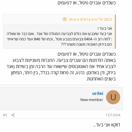
כשכלים עוברים טיפול, אז לפעמים
נכתב ע"י m e n d e l s o n:
אני בעד !
אני בעד שיצבעו את כולם לצביעה הסגולה של אגד . ואם כבר אז שאלה
: למה רוב ה- 0404 צבועים בצבע סגול , וכמו של 846 ועוד כמה שראיתי
הם בירוק האם זה משנה משהו ???
כשכלים עוברים טיפול, אז לפעמים
באותה הזדמנות הם עוברים צביעה. החברות מעוניינות לצבוע
לצבע אחיד את האוטובוסים שיישארו עוד הרבה זמן בשירות (אגד
בירוק, ודן באדום). כרגע, זה פחות קורה בגלל, בין היתר, המיתון
בשנים האחרונות.
urilei
U
New member
#5
13/10/04
דווקא אני בעד...