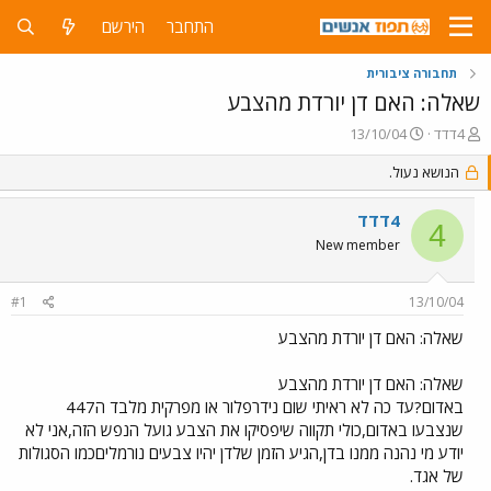
התחבר
הירשם
תחבורה ציבורית
שאלה: האם דן יורדת מהצבע
פ
פ
4דדד
13/10/04
ו
ו
ת
ר
הנושא נעול.
ח
ס
ה
ם
4דדד
4
נ
ב
New member
ו
ת
ש
א
א
ר
#1
13/10/04
י
ך
שאלה: האם דן יורדת מהצבע
שאלה: האם דן יורדת מהצבע
באדום?עד כה לא ראיתי שום נידרפלור או מפרקית מלבד ה447
שנצבעו באדום,כולי תקווה שיפסיקו את הצבע גועל הנפש הזה,אני לא
יודע מי נהנה ממנו בדן,הגיע הזמן שלדן יהיו צבעים נורמליםכמו הסגולות
של אגד.