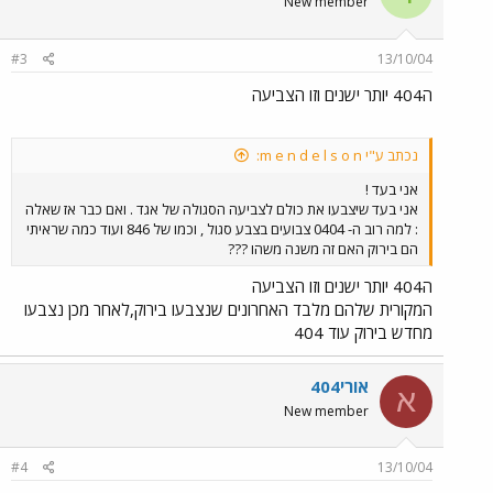
New member
#3
13/10/04
ה404 יותר ישנים וזו הצביעה
נכתב ע"י m e n d e l s o n:
אני בעד !
אני בעד שיצבעו את כולם לצביעה הסגולה של אגד . ואם כבר אז שאלה
: למה רוב ה- 0404 צבועים בצבע סגול , וכמו של 846 ועוד כמה שראיתי
הם בירוק האם זה משנה משהו ???
ה404 יותר ישנים וזו הצביעה
המקורית שלהם מלבד האחרונים שנצבעו בירוק,לאחר מכן נצבעו
מחדש בירוק עוד 404
אורי404
א
New member
#4
13/10/04