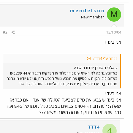
m e n d e l s o n
M
New member
#2
13/10/04
אני בעד !
נכתב ע"י 4דדד:
שאלה: האם דן יורדת מהצבע
באדום?עד כה לא ראיתי שום נידרפלור או מפרקית מלבד ה447 שנצבעו
באדום,כולי תקווה שיפסיקו את הצבע גועל הנפש הזה,אני לא יודע מי נהנה
ממנו בדן,הגיע הזמן שלדן יהיו צבעים נורמליםכמו הסגולות של אגד.
אני בעד !
אני בעד שיצבעו את כולם לצביעה הסגולה של אגד . ואם כבר אז
שאלה : למה רוב ה- 0404 צבועים בצבע סגול , וכמו של 846 ועוד
כמה שראיתי הם בירוק האם זה משנה משהו ???
4דדד
4