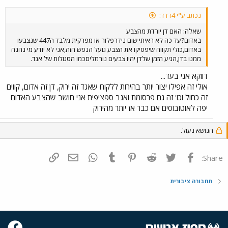
נכתב ע"י 4דדד:
שאלה: האם דן יורדת מהצבע
באדום?עד כה לא ראיתי שום נידרפלור או מפרקית מלבד ה447 שנצבעו
באדום,כולי תקווה שיפסיקו את הצבע גועל הנפש הזה,אני לא יודע מי נהנה
ממנו בדן,הגיע הזמן שלדן יהיו צבעים נורמליםכמו הסגולות של אגד.
דווקא אני בעד...
אולי זה אפילו יצור יותר בהירות ללקוח שאגד זה ירוק, דן זה אדום, קווים
זה כחול וכו' זה גם פרסומת ואגב ספציפית אני חושב שהצבע האדום
יפה לאוטובוסים אם כבר אז יותר מהירוק
הנושא נעול.
פייסבוק
Twitter
Reddit
Pinterest
Tumblr
WhatsApp
דואר אלקטרוני
הוסף קישור
Share:
תחבורה ציבורית