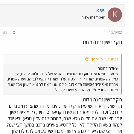
K85
K
New member
#2
15/9/02
חוק לרשיון נהיגה מדורג
נכתב ע"י joni_b:
שאלה דחופה!
שמעתי משהו על החוק הזה שרוצים להוציא של שנה מלווה עכשיו, יש
כאלה שאומרים שזה רק יליד 86 ומעלה ושזה רק תקף לגביהם ויש שאומרים
אחרת (אני יליד 84)שזה תקף לגבי כולם ואני רוצה להוציא רישיון אבל שנה
מלווה זה מבאס!!! מישהו יודע משהו על זה?
חוק לרשיון נהיגה מדורג
מה שאני יודע זה שלפי החוק לרשיון נהיגה מדורג שהציע ח"כ נחום
לנגנטל ועבר לפני מספר חודשים בקריאה טרומית, כל מוציא רשיון
ינהג חצי שנה עם מלווה (ולא שנה, למרות שזה עדיין נורא), לא יוכל
לנהוג בשעות הלילה ולא יוכל להסיע צעירים ברכב במשך חצי שנה.
אחרי חצי שנה ייערך לנהג איזשהו מבחן שיקבע אם לתת לו רשיון