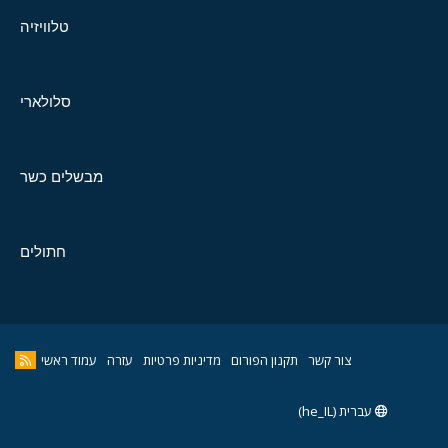
טלוויזיה
סלולארי
מבשלים כשר
חתולים
צור קשר
תקנון הפורום
מדיניות פרטיות
עזרה
עמוד ראשי
עברית (he_IL)