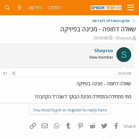
התחבר
הירשם
אפקה-המכללה להנדסה
שאלה דחופה - מכינה בפיזיקה
פ
פ
25/6/08
Shaycus
ו
ו
ת
ר
Shaycus
S
ח
ס
New member
ה
ם
נ
ב
ו
ת
#1
25/6/08
ש
א
א
ר
שאלה דחופה - מכינה בפיזיקה
י
ך
מתי מתחילה/התחילה מכינת הבוקר לשנה"ל הקרובה?
You must log in or register to reply here.
פייסבוק
Twitter
Reddit
Pinterest
Tumblr
WhatsApp
דואר אלקטרוני
הוסף קישור
Share: