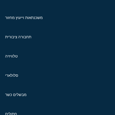
משכנתאות וייעוץ מחזור
תחבורה ציבורית
טלוויזיה
סלולארי
מבשלים כשר
חתולים