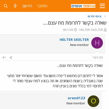
התחבר
הירשם
צוותי חירום
שאלה בקשר לתרומת מח עצם....
פ
פ
18/1/03
HELTER SKELTER
ו
ו
ת
ר
HELTER SKELTER
H
ח
ס
New member
ה
ם
נ
ב
ו
ת
#1
18/1/03
ש
א
א
ר
שאלה בקשר לתרומת מח עצם....
י
ך
אסור לי לתרום דם מחשש ל"פרה משוגעת" משום ששהיתי יותר מחצי
שנה באנגליה בשנות השמונים. אז מה בנוגע למח עצם? מותר לי
לתרום? למי בכלל פונים בעניין הזה?
orend123
O
New member