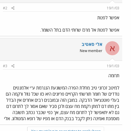
#2
19/1/03
אפשר לפנות
אפשר לפנות אל מרכז שרותי הדם בתל השומר.
אלי סאטיב
א
New member
#3
19/1/03
תרומה
למיטב זכרוני טיב מחלת הפרה המשוגעת הנגרמת ע"י אלמנטים
נודדים של חומר תורשתי הקרויים פריונים היא כזו שכל נוזל ורקמה הם
בעלי פוטנציאל הדבקה. במובן הזה ובמובנים רבים אחרים אין הבדל
בין מתו דם למתן רקמת מח עצם ולכן סביר שאם אסור לך לתרום דם
גם לא יתאפשר לך לתרום מח עצם, אך כפי שכבר נכתב תשובה
מוסמכת ואמינה ניתן לקבל בבנק הדם או מפיו של רופא המטולוג. אלי
You must log in or register to reply here.