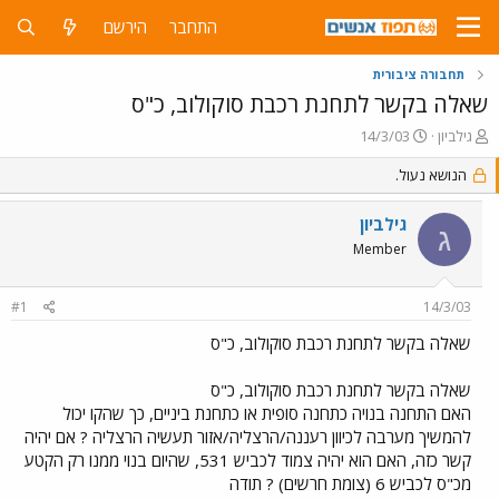
התחבר
הירשם
תחבורה ציבורית
שאלה בקשר לתחנת רכבת סוקולוב, כ"ס
פ
פ
גילביון
14/3/03
ו
ו
ת
ר
הנושא נעול.
ח
ס
ה
ם
גילביון
ג
נ
ב
Member
ו
ת
ש
א
א
ר
#1
14/3/03
י
ך
שאלה בקשר לתחנת רכבת סוקולוב, כ"ס
שאלה בקשר לתחנת רכבת סוקולוב, כ"ס
האם התחנה בנויה כתחנה סופית או כתחנת ביניים, כך שהקו יכול
להמשיך מערבה לכיוון רעננה/הרצליה/אזור תעשיה הרצליה ? אם יהיה
קשר כזה, האם הוא יהיה צמוד לכביש 531, שהיום בנוי ממנו רק הקטע
מכ"ס לכביש 6 (צומת חרשים) ? תודה