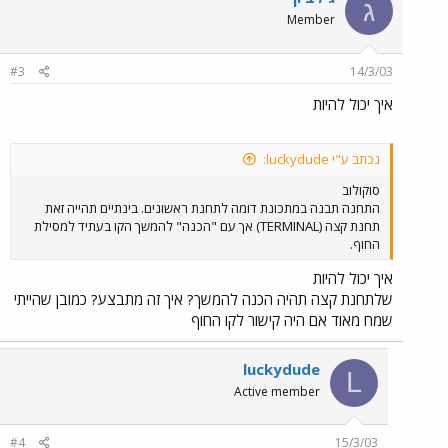
ג
Member
#3
14/3/03
איך יכול להיות
נכתב ע"י luckydude:
סוקולוב
התחנה תבנה במתכונת דומה לתחנת ראשונים. בינתיים תהייה זאת
תחנת קצה (TERMINAL) אך עם "הכנה" להמשך הקו בעתיד למסילת
החוף.
איך יכול להיות
שלתחנת קצה תהיה הכנה להמשך? איך זה מתבצע? כמובן שהייתי
שמח מאוד אם היה קישור לקו החוף
luckydude
L
Active member
#4
15/3/03