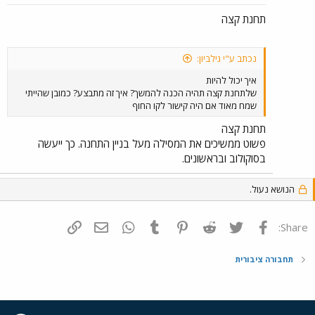
תחנת קצה
נכתב ע"י גילביון:
איך יכול להיות
שלתחנת קצה תהיה הכנה להמשך? איך זה מתבצע? כמובן שהייתי
שמח מאוד אם היה קישור לקו החוף
תחנת קצה
פשוט ממשיכים את המסילה מעל בניין התחנה. כך ייעשה
בסוקולוב ובראשונים.
הנושא נעול.
פייסבוק
Twitter
Reddit
Pinterest
Tumblr
WhatsApp
דואר אלקטרוני
הוסף קישור
Share:
תחבורה ציבורית