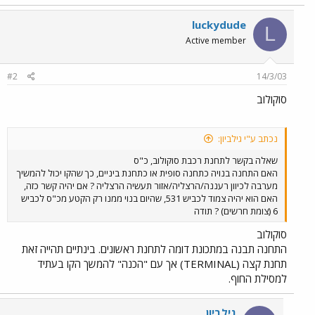
luckydude
L
Active member
#2
14/3/03
סוקולוב
נכתב ע"י גילביון:
שאלה בקשר לתחנת רכבת סוקולוב, כ"ס
האם התחנה בנויה כתחנה סופית או כתחנת ביניים, כך שהקו יכול להמשיך
מערבה לכיוון רעננה/הרצליה/אזור תעשיה הרצליה ? אם יהיה קשר כזה,
האם הוא יהיה צמוד לכביש 531, שהיום בנוי ממנו רק הקטע מכ"ס לכביש
6 (צומת חרשים) ? תודה
סוקולוב
התחנה תבנה במתכונת דומה לתחנת ראשונים. בינתיים תהייה זאת
תחנת קצה (TERMINAL) אך עם "הכנה" להמשך הקו בעתיד
למסילת החוף.
גילביון