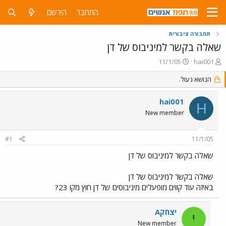
התחבר
הירשם
תחבורה ציבורית
שאלה בקשר למיניבוס של דן
פ
פ
11/1/05
hai001
ו
ו
ת
הנושא נעול.
ר
ח
ס
ה
ם
hai001
H
נ
ב
New member
ו
ת
ש
א
א
ר
#1
11/1/05
י
ך
שאלה בקשר למיניבוס של דן
שאלה בקשר למיניבוס של דן
באיזה עוד קווים מופעלים מיניבוסים של דן חוץ מקו 23?
יצחקA
י
New member