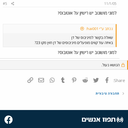
#5
11/1/05
למוני מושונוב יש רישיון על אוטובוס?
נכתב ע"י hai001:
שאלה בקשר למיניבוס של דן
באיזה עוד קווים מופעלים מיניבוסים של דן חוץ מקו 23?
למוני מושונוב יש רישיון על אוטובוס?
הנושא נעול.
פייסבוק
Twitter
Reddit
Pinterest
Tumblr
WhatsApp
דואר אלקטרוני
הוסף קישור
Share:
תחבורה ציבורית