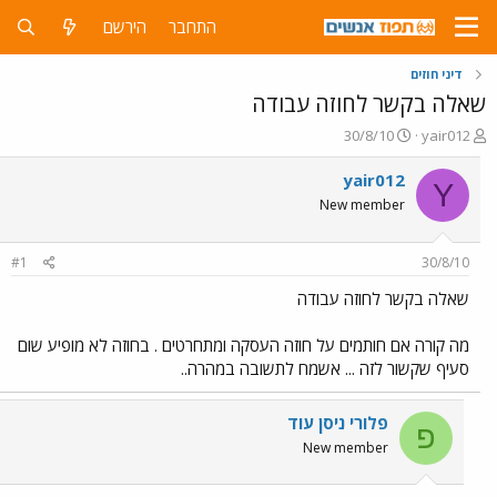
התחבר
הירשם
דיני חוזים
שאלה בקשר לחוזה עבודה
פ
פ
30/8/10
yair012
ו
ו
ת
ר
yair012
Y
ח
ס
New member
ה
ם
נ
ב
ו
ת
#1
30/8/10
ש
א
א
ר
שאלה בקשר לחוזה עבודה
י
ך
מה קורה אם חותמים על חוזה העסקה ומתחרטים . בחוזה לא מופיע שום
סעיף שקשור לזה ... אשמח לתשובה במהרה..
פלורי ניסן עוד
פ
New member