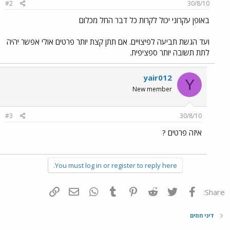
#2
30/8/10
באופן עקרוני יכול לקרות כל דבר החל מכלום
ועד הגשת תביעה לפיצויים. אם תתן קצת יותר פרטים אולי אפשר יהיה
לתת תשובה יותר ספציפית.
yair012
Y
New member
#3
30/8/10
איזה פרטים ?
You must log in or register to reply here.
פייסבוק
Twitter
Reddit
Pinterest
Tumblr
WhatsApp
דואר אלקטרוני
הוסף קישור
Share:
דיני חוזים