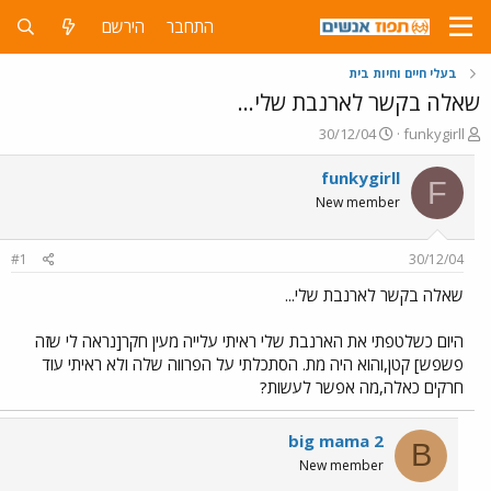
התחבר
הירשם
בעלי חיים וחיות בית
שאלה בקשר לארנבת שלי...
פ
פ
30/12/04
funkygirll
ו
ו
ת
ר
funkygirll
F
ח
ס
New member
ה
ם
נ
ב
ו
ת
#1
30/12/04
ש
א
א
ר
שאלה בקשר לארנבת שלי...
י
ך
היום כשלטפתי את הארנבת שלי ראיתי עלייה מעין חקר[נראה לי שזה
פשפש] קטן,והוא היה מת. הסתכלתי על הפרווה שלה ולא ראיתי עוד
חרקים כאלה,מה אפשר לעשות?
big mama 2
B
New member