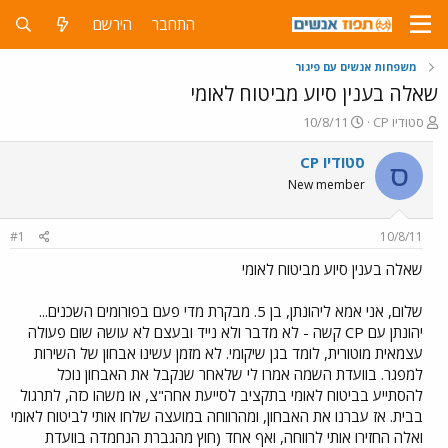
התחבר
הירשם
משפחות אנשים עם פיגור
שאלה בענין סיוע מביטוח לאומי
פ
פ
סטודיו CP
10/8/11
ו
ו
ת
ר
סטודיו CP
ס
ח
ס
New member
ה
ם
נ
ב
ו
ת
#1
10/8/11
ש
א
א
ר
שאלה בענין סיוע מביטוח לאומי
י
ך
שלום, אני אמא ליהונתן, בן 5. מבקרת מדי פעם בפורומים השכנים...
יהונתן עם CP קשה - לא מדבר ולא נייד ובעצם לא עושה שום פעולה
עצמאית מוטורית, לומד בגן שיקומי. לא מזמן עשינו אבחון של השירות
למפגר. בוועדת השמה אמרו לי שלאחר שנקבל את האבחון נוכל
להסתייע בביטוח לאומי בתקציב לסייעת אחה"צ, או משהו כזה, לתרגול
בבית. אז עברנו את האבחון, ומהרווחה במועצה שלחו אותי לביטוח לאומי
ואלה החזירו אותי לרווחה, ואף אחד (חוץ מהגברת הנחמדה בוועדת