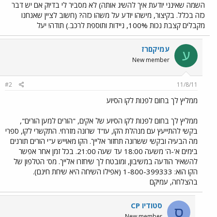
השמה שאינני יודעת איך להשיג אותה) לא מסביר לי בדיוק אם יש דבר
כזה בכלל. בקיצור, מישהו יודע על משהו כזה? (חשוב לציין שאנחנו
מקבלים קצבת נכות 100%, ניידות ותוספת לרכב.) תודה! יעל
עמיקםרז
ע
New member
#2
11/8/11
ממליץ לך בחום לפנות לקו הסיוע
ממליץ לך בחום לפנות לקו הסיוע של אקים, "הורים למען הורים",
בקשי להתייעץ עם מנהלת הקו, עו"ד שרונה מזרחי. התקשרי לקו, ספרי
מה הבעיה ובקשי ששרונה תחזור אלייך. הקו מאוייש ע"י הורים תורנים
בימים א'-ה' משעה 18:00 עד שעה 21:00. בכל זמן אחר אפשר
להשאיר הודעה במשיבון, ומובטח לך שיחזרו אלייך. מס' הטלפון של
הקו הוא: 1-800-399333 (אפילו השיחה היא שיחת חינם).
בהצלחה, עמיקם
סטודיו CP
ס
New member