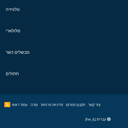
טלוויזיה
סלולארי
מבשלים כשר
חתולים
צור קשר
תקנון הפורום
מדיניות פרטיות
עזרה
עמוד ראשי
עברית (he_IL)