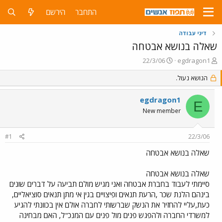
התחבר
הירשם
דיני עבודה
שאלה בנושא אבטחה
פ
פ
22/3/06
egdragon1
ו
ו
ת
הנושא נעול.
ר
ח
ס
ה
ם
egdragon1
E
נ
ב
New member
ו
ת
ש
א
א
ר
#1
22/3/06
י
ך
שאלה בנושא אבטחה
שאלה בנושא אבטחה
סיימתי לעבוד בחברת אבטחה ואני מגיש מולם תביעה על דברים שונים
בינהם הלנת שכר ,הרעת תנאים ופיצויים בגין אי מתן תנאים סוציאליים,
כעת,עליי להחזיר את הנשק שברשותי לחברה אולם אין בכוונתי להגיע
למשרדי החברה ולהפגש פנים מול פנים עם המנכ"ל, האם מבחינה