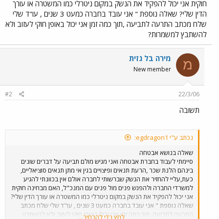
חוקית אני יכול להפקיד את הנשק במקום ניטרלי כמו המשטרה או עורך
הדין שלי? שאלה נוספת " אני עובד בחברה כמעט 3 שנים , עו"ד שלי
שלח מכתב התרעה לתביעה ,תוך כמה זמן אני יכול באופן חוקי לעזוב ולא
להשתבץ למשמרות?
מירה בל גזית
מ
New member
#2
22/3/06
תשובה
נכתב ע"י egdragon1:
שאלה בנושא אבטחה
סיימתי לעבוד בחברת אבטחה ואני מגיש מולם תביעה על דברים שונים
בינהם הלנת שכר ,הרעת תנאים ופיצויים בגין אי מתן תנאים סוציאליים,
כעת,עליי להחזיר את הנשק שברשותי לחברה אולם אין בכוונתי להגיע
למשרדי החברה ולהפגש פנים מול פנים עם המנכ"ל, האם מבחינה חוקית
אני יכול להפקיד את הנשק במקום ניטרלי כמו המשטרה או עורך הדין שלי?
שאלה נוספת " אני עובד בחברה כמעט 3 שנים , עו"ד שלי שלח מכתב
התרעה לתביעה ,תוך כמה זמן אני יכול באופן חוקי לעזוב ולא להשתבץ
לחץ כדי להרחיב...