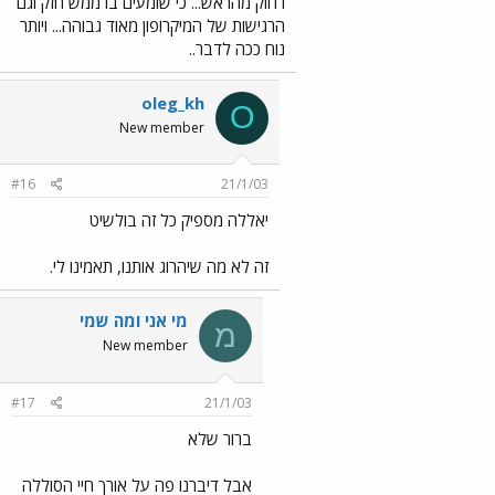
רחוק מהראש... כי שומעים בו ממש חזק וגם
הרגישות של המיקרופון מאוד גבוהה... ויותר
נוח ככה לדבר..
oleg_kh
O
New member
#16
21/1/03
יאללה מספיק כל זה בולשיט
זה לא מה שיהרוג אותנו, תאמינו לי.
מי אני ומה שמי
מ
New member
#17
21/1/03
ברור שלא
אבל דיברנו פה על אורך חיי הסוללה