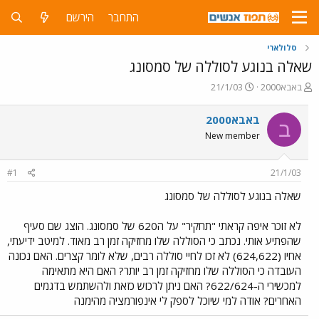
התחבר
הירשם
סלולארי
שאלה בנוגע לסוללה של סמסונג
פ
פ
באבא2000
21/1/03
ו
ו
ת
ר
באבא2000
ב
ח
ס
New member
ה
ם
נ
ב
ו
ת
#1
21/1/03
ש
א
א
ר
שאלה בנוגע לסוללה של סמסונג
י
ך
לא זוכר איפה קראתי "תחקיר" על ה620 של סמסונג. הוצג שם סעיף
שהפתיע אותי. נכתב כי הסוללה שלו מחזיקה זמן רב מאוד. למיטב ידיעתי,
אחיו (624,622) לא זכו לחיי סוללה רבים, שלא לומר קצרים. האם נכונה
העובדה כי הסוללה שלו מחזיקה זמן רב יותר? האם היא מתאימה
למכשירי ה-622/624? האם ניתן לרכוש כזאת ולהשתמש בדגמים
האחרים? אודה למי שיוכל לספק לי אינפורמציה מהימנה