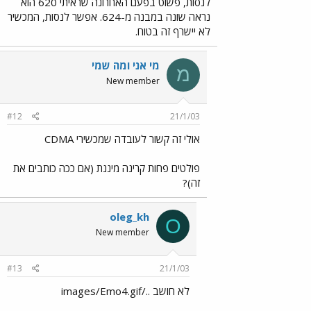
לנסות, פשוט בפעם האחרונה שראיתי 620 הוא
נראה שונה במבנה מ-624. אפשר לנסות, המכשיר
לא יישרף זה בטוח.
מי אני ומה שמי
מ
New member
#12
21/1/03
אולי זה קשור לעובדה שמכשירי CDMA
פולטים פחות קרינה מיננת (אם ככה כותבים את
זה)?
oleg_kh
O
New member
#13
21/1/03
לא חושב ../images/Emo4.gif