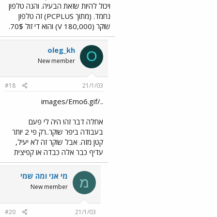
ויכול להיות שזאת הבעיה. והנה טלפון
נחמד. (מתוך PCPLUS) זה טלפון
שוקר (180,000 V) והוא די זול 70$.
oleg_kh
O
New member
#18
21/1/03
../images/Emo6.gif
אחלה דבר זה! היה לי פעם
בעבודה ביפר שוקר..רק פי 2 יותר
קטן מזה. אבל שוקר זה לא יעיל,
עדיף כבר אלה כבדה או קפיצית
מי אני ומה שמי
מ
New member
#20
21/1/03