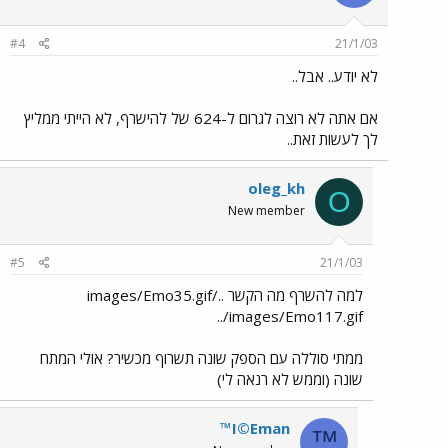
#4
21/1/03
לא יודע.. אבל..
אם אתה לא רוצה לגרום ל-624 של להישרף, לא הייתי ממליץ
לך לעשות זאת..
oleg_kh
O
New member
#5
21/1/03
למה להשרף מה הקשר ../images/Emo35.gif
../images/Emo117.gif
ממתי סוללה עם הספק שונה תשרוף מכשיר? אולי המתח
שונה (וממש לא רנאה לי)
™I©Eman
™