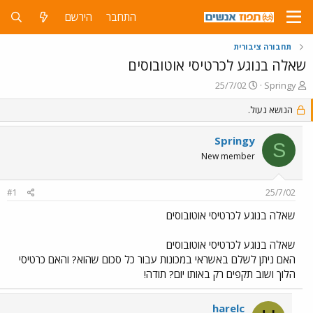
התחבר
הירשם
תחבורה ציבורית
שאלה בנוגע לכרטיסי אוטובוסים
פ
פ
25/7/02
Springy
ו
ו
ת
הנושא נעול.
ר
ח
ס
ה
ם
Springy
S
נ
ב
New member
ו
ת
ש
א
א
ר
#1
25/7/02
י
ך
שאלה בנוגע לכרטיסי אוטובוסים
שאלה בנוגע לכרטיסי אוטובוסים
האם ניתן לשלם באשראי במכונות עבור כל סכום שהוא? והאם כרטיסי
הלוך ושוב תקפים רק באותו יום? תודה!
harelc