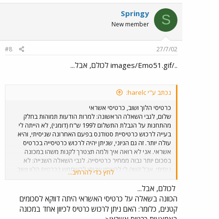
Springy
S
New member
#8
27/7/02
../images/Emo51.gif לכולם, אבל...
נכתב ע"י harelc:
כרטיסי הלוך ושוב, כרטיסי אשראי
שלום, לגבי השאלה הראשונה: למרות הודעות תמוהות בחלק
מהתחנות על הגבלת התשלום ל199 ש"ח (דומני), לא הייתה לי
בעייה לרכוש כרטיסיית סטודנס בפעם האחרונה שניסיתי, והיא
עולה יותר. זה גם הגיוני, שניתן יהיה לרכוש כרטיסייה בכרטיס
אשראי. אני לא רואה איך ולמה תצטרך לקנות משהו במכונה
בסכום יותר גבוה ממחיר כרטיסייה. לגבי השאלה השנייה: לא
ניסיתי, אבל קשה לי להאמין שניתן להשתמש בכרטיס הלון ושוב
לחץ כדי להרחיב...
בשני ימים שונים. אחרת עמישראל כבר היה עובר מזמן להשתמש
אך ורק בכרטיסים האלו. והערה: בימים של עליות מחירים כמו
לכולם, אבל...
היום, טוב לדעת שהכרטיסים לא מתיישנים כהשמחיר עולה. אתה
הכוונה בשאלה על כרטיסי האשראי היתה דווקא לסכומים
יכול לנסוע בכרטיס שקנית גם לפני שנה, ויותר (אני לא לוקח
קטנים, כלומר: האם ניתן לרכוש כרטיס לכיוון אחד במכונה
אחריות על ההצהרה הזו). לפני עליית המחירים האחרונה, למשל,