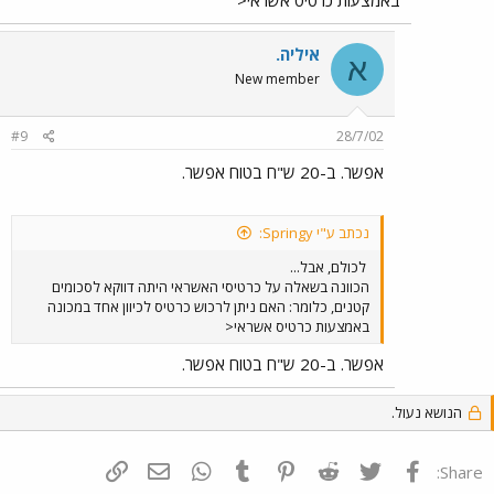
באמצעות כרטיס אשראי<
מיהרתי לקנות כרטיסייה וחסכתי כמה גרושים. מומלץ.
איליה.
א
New member
#9
28/7/02
אפשר. ב-20 ש"ח בטוח אפשר.
נכתב ע"י Springy:
לכולם, אבל...
הכוונה בשאלה על כרטיסי האשראי היתה דווקא לסכומים
קטנים, כלומר: האם ניתן לרכוש כרטיס לכיוון אחד במכונה
באמצעות כרטיס אשראי<
אפשר. ב-20 ש"ח בטוח אפשר.
הנושא נעול.
פייסבוק
Twitter
Reddit
Pinterest
Tumblr
WhatsApp
דואר אלקטרוני
הוסף קישור
Share: