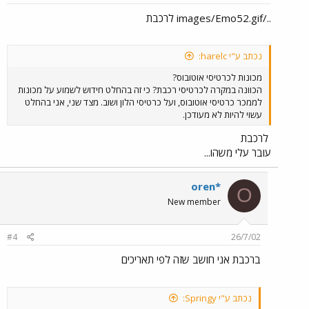
../images/Emo52.gif לרכבת
נכתב ע"י harelc:
מכונות לכרטיסי אוטובוס?
הכוונה במקרה לכרטיסי רכבת? כי זה בהחלט חידוש לשמוע על מכונות
לממכר כרטיסי אוטובוס, ועל כרטיסי הלון ושוב. מצד שני, אני בהחלט
עשוי להיות לא מעודכן.
לרכבת
עובר עלי משהו...
oren*
O
New member
#4
26/7/02
ברכבת אני חושב שזה לפי תאריכים
נכתב ע"י Springy: