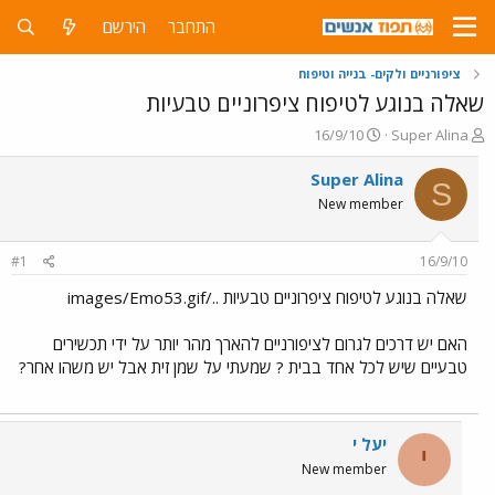
התחבר
הירשם
ציפורניים ולקים- בנייה וטיפוח
שאלה בנוגע לטיפוח ציפרוניים טבעיות
פ
פ
16/9/10
Super Alina
ו
ו
ת
ר
Super Alina
S
ח
ס
New member
ה
ם
נ
ב
ו
ת
#1
16/9/10
ש
א
א
ר
שאלה בנוגע לטיפוח ציפרוניים טבעיות ../images/Emo53.gif
י
ך
האם יש דרכים לגרום לציפורניים להארך מהר יותר על ידי תכשירים
טבעיים שיש לכל אחד בבית ? שמעתי על שמן זית אבל יש משהו אחר?
יעל י
י
New member