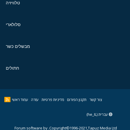
טלוויזיה
סלולארי
מבשלים כשר
חתולים
צור קשר
תקנון הפורום
מדיניות פרטיות
עזרה
עמוד ראשי
עברית (he_IL)
Forum software by
Copyright©1996-2021,Tapuz Media Ltd.