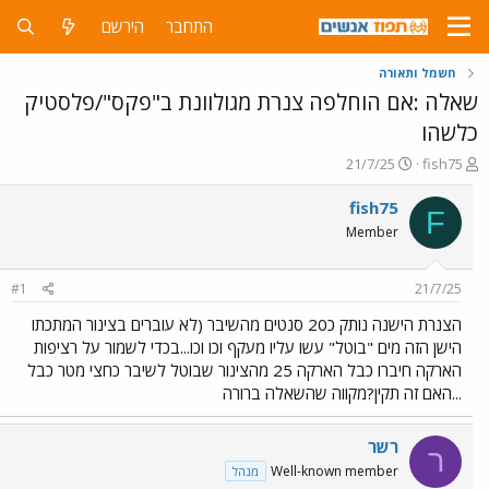
התחבר
הירשם
חשמל ותאורה
שאלה :אם הוחלפה צנרת מגולוונת ב"פקס"/פלסטיק
כלשהו
פ
פ
21/7/25
fish75
ו
ו
ת
ר
fish75
F
ח
ס
Member
ה
ם
נ
ב
ו
ת
#1
21/7/25
ש
א
א
ר
הצנרת הישנה נותק כ20 סנטים מהשיבר (לא עוברים בצינור המתכתו
י
הישן הזה מים "בוטל" עשו עליו מעקף וכו וכו...בכדי לשמור על רציפות
ך
הארקה חיברו כבל הארקה 25 מהצינור שבוטל לשיבר כחצי מטר כבל
...האם זה תקין?מקווה שהשאלה ברורה
רשר
ר
Well-known member
מנהל