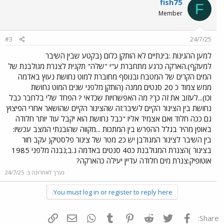
fish75
F
Member
#3
24/7/25
למען ההגינות :בינתיים לא הותקן כלום (בקטע שבין השיבר
למעקף).הארקה כרגע מתחברת ע"י "שלה" תקנית לצנרת מגולבנת של
המים הקרים של המטבח ובנוסף מחוברת למוט נחושת נעוץ באדמה
ממש צמוד כ 20 סנטים ממנה (הותקן מלפני שנים המוט נחושת
וכו)...לעזוב את זה כך? מה האפשרויות שכדאי ? הפחד שלי בלחבר כבל
נחושת בין הצינור הקיים לשיבר:זה שהצינור הקיים שהושאר אחרי הפיצוץ
גם ככה חלוד ואם אצמיד אליו "כבל נחושת הוא יקבל עוד יותר חלודה
באופן מהיר בגלל ההפרש בין המתכות ...מקווה שהובנתי המצב עכשיו:
בין השיבר לצינור המגולבן יש כ2 מטר של צינור פלסטיק( עקב חור
בצינור )הצנרת המגולבנת כ40 סנטים באדמה נ.ב;נבנה מלפני 1985
אוטופיק:צנרת מים חלודה עדיין יעילה כהארקה?
נערך לאחרונה ב:
24/7/25
You must log in or register to reply here.
פייסבוק
Twitter
Reddit
Pinterest
Tumblr
WhatsApp
דואר אלקטרוני
הוסף קישור
Share: