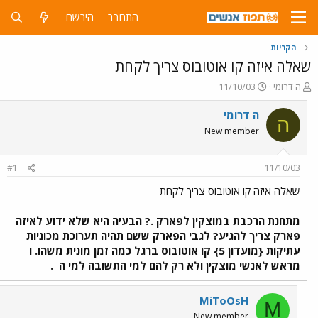
התחבר
הירשם
הקריות
שאלה איזה קו אוטובוס צריך לקחת
פ
פ
ה דרומי
11/10/03
ו
ו
ת
ר
ה דרומי
ה
ח
ס
New member
ה
ם
נ
ב
ו
ת
#1
11/10/03
ש
א
א
ר
שאלה איזה קו אוטובוס צריך לקחת
י
ך
מתחנת הרכבת במוצקין לפארק .? הבעיה היא שלא ידוע לאיזה
פארק צריך להגיע? לגבי הפארק ששם תהיה תערוכת מכוניות
עתיקות {מועדון 5} קו אוטובוס ברגל כמה זמן מונית משהו. ו
מראש לאנשי מוצקין ולא רק להם למי התשובה למי ה
.
MiToOsH
M
New member