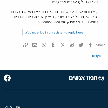
בילוי נעים../images/Emo42.gif
קו אוטובוס 52 או 52 א' אותו מסלול ברגל לא כדאי יש גם שרות
מוניות של מסלול 52 לתושבי ק. מוצקין הכניסה חינם לאורחים
בתשלום כ ד א י פארק משגעעעעעעעעעע
You must log in or register to reply here.
פייסבוק
Twitter
Reddit
Pinterest
Tumblr
WhatsApp
דואר אלקטרוני
הוסף קישור
Share:
הקריות
האח הגדול