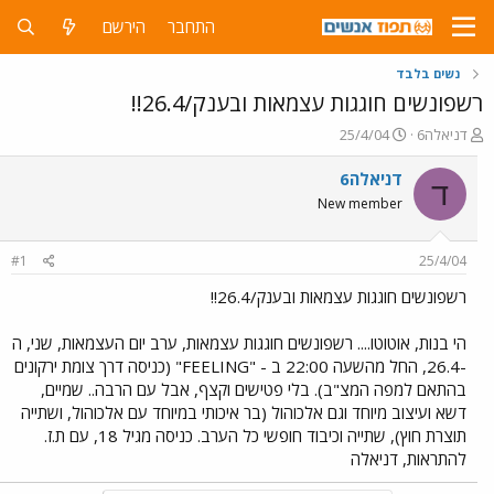
התחבר
הירשם
נשים בלבד
רשפונשים חוגגות עצמאות ובענק/26.4!!
פ
פ
דניאלה6
25/4/04
ו
ו
ת
ר
דניאלה6
ד
ח
ס
New member
ה
ם
נ
ב
ו
ת
#1
25/4/04
ש
א
א
ר
רשפונשים חוגגות עצמאות ובענק/26.4!!
י
ך
הי בנות, אוטוטו.... רשפונשים חוגגות עצמאות, ערב יום העצמאות, שני, ה
-26.4, החל מהשעה 22:00 ב - "FEELING" (כניסה דרך צומת ירקונים
בהתאם למפה המצ"ב). בלי פטישים וקצף, אבל עם הרבה.. שמיים,
דשא ועיצוב מיוחד וגם אלכוהול (בר איכותי במיוחד עם אלכוהול, ושתייה
תוצרת חוץ), שתייה וכיבוד חופשי כל הערב. כניסה מגיל 18, עם ת.ז.
להתראות, דניאלה