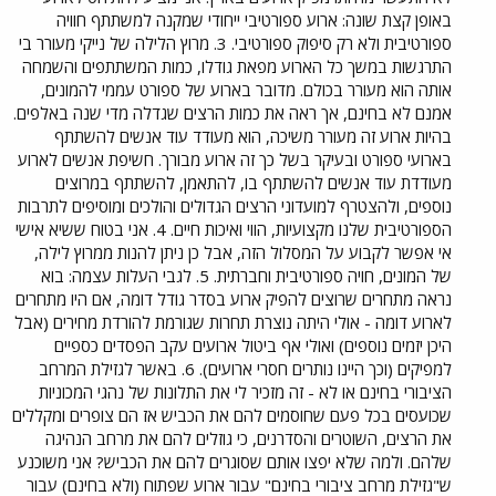
באופן קצת שונה: ארוע ספורטיבי ייחודי שמקנה למשתתף חוויה
ספורטיבית ולא רק סיפוק ספורטיבי. 3. מרוץ הלילה של נייקי מעורר בי
התרגשות במשך כל הארוע מפאת גודלו, כמות המשתתפים והשמחה
אותה הוא מעורר בכולם. מדובר בארוע של ספורט עממי להמונים,
אמנם לא בחינם, אך ראה את כמות הרצים שגדלה מדי שנה באלפים.
בהיות ארוע זה מעורר משיכה, הוא מעודד עוד אנשים להשתתף
בארועי ספורט ובעיקר בשל כך זה ארוע מבורך. חשיפת אנשים לארוע
מעודדת עוד אנשים להשתתף בו, להתאמן, להשתתף במרוצים
נוספים, ולהצטרף למועדוני הרצים הגדולים והולכים ומוסיפים לתרבות
הספורטיבית שלנו מקצועיות, הווי ואיכות חיים. 4. אני בטוח ששיא אישי
אי אפשר לקבוע על המסלול הזה, אבל כן ניתן להנות ממרוץ לילה,
של המונים, חויה ספורטיבית וחברתית. 5. לגבי העלות עצמה: בוא
נראה מתחרים שרוצים להפיק ארוע בסדר גודל דומה, אם היו מתחרים
לארוע דומה - אולי היתה נוצרת תחרות שגורמת להורדת מחירים (אבל
היכן יזמים נוספים) ואולי אף ביטול ארועים עקב הפסדים כספיים
למפיקים (וכך היינו נותרים חסרי ארועים). 6. באשר לגזילת המרחב
הציבורי בחינם או לא - זה מזכיר לי את התלונות של נהגי המכוניות
שכועסים בכל פעם שחוסמים להם את הכביש אז הם צופרים ומקללים
את הרצים, השוטרים והסדרנים, כי גוזלים להם את מרחב הנהיגה
שלהם. ולמה שלא יפצו אותם שסוגרים להם את הכביש? אני משוכנע
ש"גזילת מרחב ציבורי בחינם" עבור ארוע שפתוח (ולא בחינם) עבור