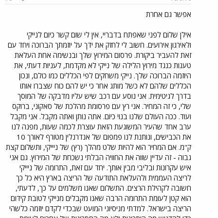
אפשר גם אחרת
אילן שלום לפני שאפתח בדבריי, אין לי שום קשר כיום לנייקי
ולאירגון אירועים. חשוב לי לחזק את ידך על יוזמתך הברוכה ויחד עם
זאת להעביר ביקורת. פרסום המירוץ שלך ובנשימה אחת העלאת
טענות כנגד מירוץ הלילה של נייקי לא מקדמת, לעניות דעתי, את
היוזמה הברוכה שלך. נייקי משחקים לפי הכללים כמו כולם, ונכון
הכללים שלהם לא כשל מותג אחר כי יש להם כוח שצברו אותו
בדרך לגיטימית. אני נוסע עם רכב שיש עליו מדבקה של המוסך
שלי, כי זה המחיר. אני רץ עם פרסומת מהלכת של סאקוני, ברוקס
ועוד. ככה העולם שלנו בנוי כיום. אתה נותן ואתה מקבל. אני מקבל
ערב אחד שהעיר המשוגעת הזאת עוצרת לכמה שעות, מפנה לנו
את הכבישים, ונותנת לנו פמפום של אנדרנלין מטורף לאורך 10
ק"מ. אם המחיר הוא להיות שלט מהלך (רץ) של ניייקי, ותשלום קצת
גבוה - זה עדיין שווה את החוויה הבלתי נשכחת של המירוץ. גם אני
איש עקרונות ובליבי מבין אותך. יחד עם זאת, התרומה של ניייקי
לריצה העממית ולהעלאת התודעה של הריצה בארץ היא כל כך
חשובה לקהילת הרצים. התשלום שאנו משלמים על כך, לדעתי,
הוא קטן לעומת התרומה הרבה שאנו מקבלים מנייקי לטובת קידום
הריצה בישראל. למדתי מניסיוני המועט שבכדי לקדם יוזמה כלשהי