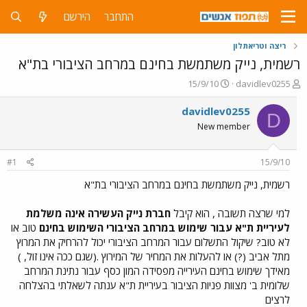
התחבר
הירשם
ריצה וטריאתלון
רשמית, נייק משתמשת בחינם במרחב הציבורי בת"א
פ
פ
15/9/10
davidlev0255
ו
ו
ת
ר
davidlev0255
D
ח
ס
New member
ה
ם
נ
ב
ו
ת
#1
15/9/10
ש
א
א
ר
רשמית, נייק משתמשת בחינם במרחב הציבורי בת"א
י
ך
למי שרצה תשובה , הוא קיבל
חברת נייק העשירה אינה משלמת
לעיריית ת"א עבור שימוש במרחב הציבורי
השימוש בחינם
טוב או
לא טוב? שיקול התשלום עבור המרחב הציבורי יכול להרחיק את המרוץ
מתל אביב (?) או להעלות את המחיר של המירוץ .(שגם ככה אינו זול, )
מאידך שימוש בחינם העירייה מפסידה המון כסף עבור נתינת המרחב
שלומית ב' מצוות פניות הציבור בעיריית ת"א ענתה לשאלתי בהצלחה
לרצים