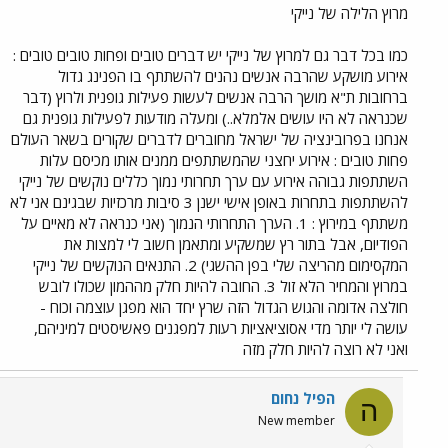
מרוץ הלילה של נייקי
כמו בכל דבר גם למרוץ של נייקי יש דברים טובים ופחות טובים טובים :
אירוע מושקע שהרבה אנשים נהנים להשתתף בו הפנינג גדול
ברחובות ת"א מושך הרבה אנשים לעשות פעילות גופנית ולרוץ (דבר
שכנראה לא היו עושים אלמלא..) ומעלה מודעות לפעילות גופנית גם
אנחנו בפרובינציה של ישראל מחוברים לדברים שקורים בשאר העולם
פחות טובים : אירוע יחצני שהמשתתפים ממנים אותו מכיסם עלות
השתתפות גבוהה אירוע עם ערך תחרותי נמוך כללים נוקשים של נייקי
להשתתפות בתחרות באופן אישי ישנן 3 סיבות מרכזיות שבגינם אני לא
משתתף במירוץ : 1. הערך התחרותי הנמוך (אני כנראה לא מאיים על
הפודיום, אבל בתור רץ שמשקיע ומתאמן חשוב לי למצות את
המקסימום מהריצה שלי בפן ההשגי) 2. התנאים הנוקשים של נייקי
במרוץ והמחיר הלא זול 3. החובה להיות חלק מההמון שכולו לובש
חולצה אדומה והגוש הגדול הזה שרץ יחד הוא מפגן עוצמה וכוח -
עושה לי יותר מדי אסוציאציות רעות למפגנים פאשיסטים למיניהם,
ואני לא רוצה להיות חלק מזה
הפיל נחום
ה
New member