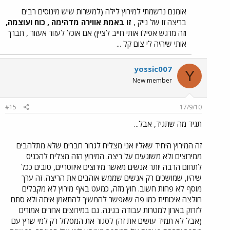
אומנם נרשמתי למירוץ לילה (למשרות שיש מינוסים רבים
בריצה זו של נייק ,
זו באמת אווירה מדהימה , כוח ועוצמה,
וזה מרגש אפילו אותי חייב לציין) אם אוכל לעזור אעזור , תברך
אותי שיהיה לי צום קל ...
yossic007
Y
New member
#15
17/9/10
תגיד מה שתגיד, אבל...
זה המירוץ היחיד שאליו אני מצליח לגרור חברים שלא מתלהבים
ממירוצים ולא משוגעים על ריצה. המירוץ הזה מצליח להכניס
לתחום הרבה יותר אנשים מאשר מירוצים איזוטריים, טובים ככל
שיהיו, שמושכים רק אנשים שממש אוהבים את הריצה. זה ערך
מוסף לא פחות חשוב. חוץ מזה, כמעט באף מירוץ לא מקבלים
חולצה איכותית כמו פה שאפשר להמשיך להתאמן איתה ולא סתם
לזרוק בארון למטרות עבודה בגינה. גם במירוצים אחרים אמורים
(אבל לא תמיד עושים את זה) לסגור את המסלול רק למי שרץ עם