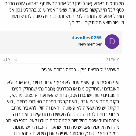
משתתפים בארוע (אבל ניתן לכל אחד להשתתף בארוע) עולה הרבה
כסף לכל מי שקשור בארוע, ומה שאמר אמירשוונג בהחלט נכון. אני
מאחל ארוע יפה ומהנה לכל המשתתפים, חוויה טובה לחדשים/ות
ושיפור תוצאות לותיקים. יובל חץ
davidlev0255
D
New member
#19
21/9/10
האירוע של הריצת נייק - ברמה גבוהה ארצית
ואני מסכים איתך שאף אחד לא צריך לעבוד בחינם, לא אתה ולא
העובדים שמחלקים מים או הסדרנים (ומבחינתי שמחלקי המים
והעובדים קשה ישתכרו היטב) ברור שהאירוע הוא עצום ומרגש ,
בקנה מידה ארצי אבל , האם קבלת המרחב הציבורי בחינם , היא
חוקית? יש פה שאלה לא פשוטה , האם זה חוקי להעביר מרחב
ציבורי בחינם לחברה כה גדולה ועשירה כמו ניקי? תבוא חברה
אחרת ותגיד איפה המידתיות ? למה להם כן ולנו לא? וכספי הציבור ,
מה יהיה איתם? האם יש פה גדול שהעיריה עברה.? יש סמכות
:"מלך פורץ לו גדר", סמכות העירייה לארגן מירועים / תהלוכות