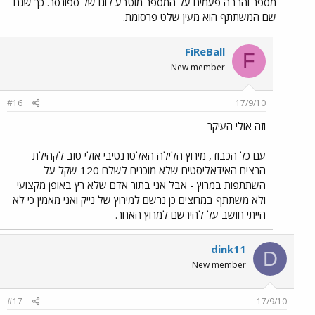
מספר והרבה פעמים על המספר מוטבע לוגו של ספונסר. כך שגם
שם המשתתף הוא מעין שלט פרסומת.
FiReBall
F
New member
#16
17/9/10
וזה אולי העיקר
עם כל הכבוד, מירוץ הלילה האלטרנטיבי אולי טוב לקהילת
הרצים האידאליסטים שלא מוכנים לשלם 120 שקל על
השתתפות במרוץ - אבל אני בתור אדם שלא רץ באופן מקצועי
ולא משתתף במרוצים כן נרשם למירוץ של נייק ואני מאמין כי לא
הייתי חושב על להירשם למרוץ האחר.
dink11
D
New member
#17
17/9/10