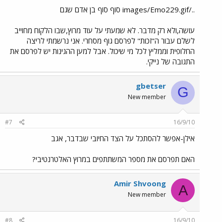
../images/Emo229.gif סוף סוף בן אדם שגם
עושה,ולא רק מדבר. לא שמעתי על עוד מרוץ,שבו הלקוח מחוייב
לשלם עבור ה"זכות" לפרסם גוף מסחרי. אני נרשמתי לריצה
החלופית וממליץ לכל מי שיכול. אבל למען ההגינות יש לפרסם את
התגובה של נייקי.
gbetser
G
New member
#7
16/9/10
אילן-אפשר להסתכל על הצד החיובי שבדבר, אגב
האם תפרסם את מספר המשתתפים במרוץ האלטרנטיבי?
Amir Shvoong
A
New member
#8
16/9/10