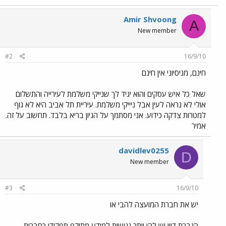
Amir Shvoong
A
New member
#2
16/9/10
חינם, מניסיוני אין חינם
שאל כל איש עסקים והוא יגיד לך שנייקי משלמת לעירייה והתשלום
אולי לא נראה לעין אבל ניייקי משלמת. עיריית תל אביב היא לא גוף
למטרות צדקה כידוע. אני מסתמך על הגיון בריא בלבד. תחשוב על זה.
אמיר
davidlev0255
D
New member
#3
16/9/10
יש את חברת המועצה להבי או
הגברת דיין יש להן יותר נגישות למידע מתוקף תפקידן כחברות