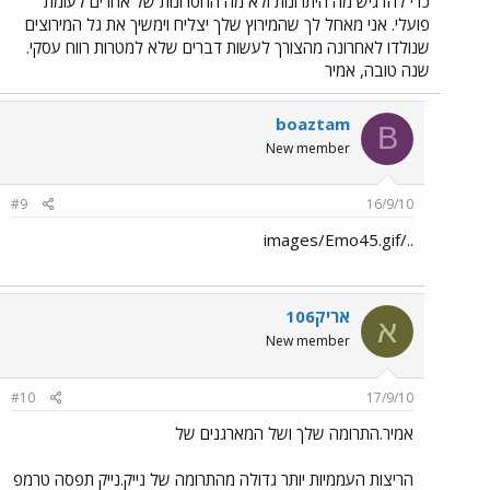
כדי להדגיש מה היתרונות ולא מה החסרונות של אחרים לעומת
פועלי. אני מאחל לך שהמירוץ שלך יצליח וימשיך את גל המירוצים
שנולדו לאחרונה מהצורך לעשות דברים שלא למטרות רווח עסקי.
שנה טובה, אמיר
boaztam
B
New member
#9
16/9/10
../images/Emo45.gif
אריק106
א
New member
#10
17/9/10
אמיר.התרומה שלך ושל המארגנים של
הריצות העממיות יותר גדולה מהתרומה של נייק.נייק תפסה טרמפ