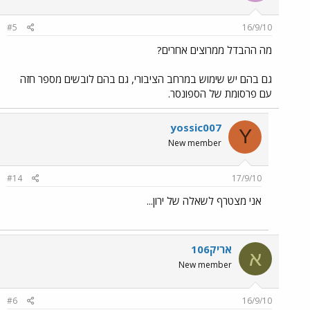
#5
16/9/10
מה ההבדל ממרוצים אחרים?
גם בהם יש שימוש במרחב הציבורי, גם בהם לובשים מספר חזה
עם פרסומת של הספונסר.
yossic007
Y
New member
#14
17/9/10
אני מצטרף לשאלה של ירון...
אריק106
א
New member
#6
16/9/10