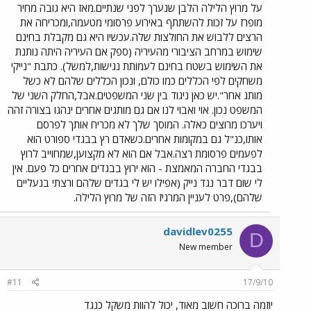
על מרוץ הלילה הלבן שנערך לפני שנתיים.מאז היא גובה מחיר
מופרז על זכות להשתתף באירוע פרסומי מטעמה,ומכריחה את
הרצים ללבוש את החולצות שלה.עכשיו היא גם מקבלת בחינם
שימוש במרחב הציבורי מהעיריה (ספק אם העיריה היתה נותנת
את השימוש בשטח בחינם לעמותת נגישות,למשל). כתבת "נייקי
משחקים לפי הכללים כמו כולם, ונכון הכללים שלהם לא כשל
מותג אחר".יש כאן ניגוד בין שני המשפטים.אבל,החלק השני של
המשפט נכון. אוי ואבוי לנו אם גם מותגים אחרים ינהגו בצורה זהה
ויערכו מרוצים כאלה. המוסך שלך לא מכריח אותך לפרסם
אותו,כנ"ל גם במקומות אחרים.כשאדם רץ בבגדי ספורט הוא
לפעמים פרסומת רצה.אבל אם הוא לא מקצוען,שמחוייב לרוץ
בבגדי החברה המאמצת - הוא ירוץ בבגדים אחרים כל פעם. אין
לי שום דבר נגד נייק (אפילו יש לי בגדים שלהם ורצתי בנעליים
שלהם),פרט לעניין המרגיז הזה של מרוץ הלילה.
davidlev0255
D
New member
#11
17/9/10
יוזמה ברוכה חשוב מאוד, יכול להוות משקל כנגד