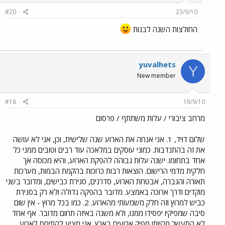
#20
23/9/10
החולצות השנה לבנות
yuvalhets
Y
New member
#18
18/9/10
מרחב ציבורי / עלות משתתף / פרסום
שלום דויד, 1. אני אנחה את הארוע שנה שלישית, וכן, אני לא עושה
את זה בהתנדבות. כמוני עוסקים במלאכה עוד רבים וטובים ממני כל
אחד בתחומו. ישנה עלות גבוהה להפקת הארוע, והיא מכוסה אך
חלקית מדמי הרישום. הוצאות רבות כרוכות בהקמת הבמות, מערכות
תאורה והגברה, אבטחת הארוע, סדרנים, סגירת כבישים, ומדובר בשני
מוקדים ודרך ארוכה באמצע. מדובר בהפקה גדולה ולא רק בסגירת
כביש למרוץ וזה חלק משמעותי מהארוע. 2. כמו בכל מרוץ - אין שום
סיבה שמפיקיו יפסידו ממנו, ולא משנה באיזה תחום מדובר. אף אחד
לא התעשר מהיותו מפיק ארועים בארץ. אני מציע להתיחס לארוע