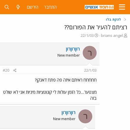
התחבר
הירשם
להקת בלו
רציתם להעיר את הפורום??
פ
פ
22/1/03
brians angel
ו
ו
ת
ר
רוןרוןרון
ר
ח
ס
New member
ה
ם
נ
ב
ו
ת
#20
22/1/03
ש
א
א
ר
חחחחח ראיתם איזה פה פתח דאנקן?
י
ך
מצטער....כל הזמן עולות לי קונוטציות מיניות אני לא שולט
בזה
רוןרוןרון
ר
New member