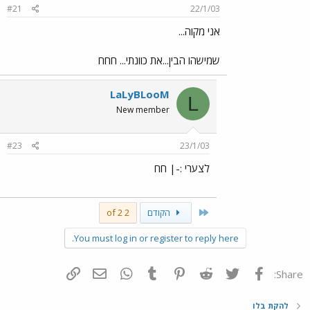
#21
22/1/03
אני מקוה...
שמישהו הבין...את כוונתי... חחח
LaLyBLooM
L
New member
#23
23/1/03
לצערי :-| חח
First
הקודם
2 of 2
You must log in or register to reply here.
פייסבוק
Twitter
Reddit
Pinterest
Tumblr
WhatsApp
דואר אלקטרוני
הוסף קישור
Share:
להקת בלו