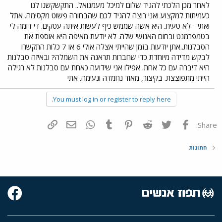
לאחר מכן הלכתי להגיד שלום למיכל מעמנואל.. התקשקשנו לנו
כעמיתות למקצוע ואני רוצה להגיד לכם שהבחורה פשוט מקסימה. אתל
ואתי - לא טעית. היא אשה שממש כיף לעשות איתה עסקים. די דומה לי
בטמפרמנט ובחום האנושי שלה. לא יודעת מאיפה היא אוספת את
הסבלנות..אתן יודעות בזמן שהייתי אצלה אולי 6 או 7 כלות התקשרו
לבקש מדידה מיוחדת כדי שחברות תראנה את השמלה? ובאיזה סבלנות
היא דיברה עם כל אחת. אפילו אני שידועה כאחת עם סבלנות לא רגילה
הייתי מתפוצצת. בקיצור, מאוד נחמדה ונעימה. אתי
You must log in or register to reply here.
פייסבוק
Twitter
Reddit
Pinterest
Tumblr
WhatsApp
דואר אלקטרוני
הוסף קישור
Share:
חתונות