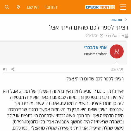
התחבר
הירשם
חתונות
רציתי לספר לכם שהיום הייתי אצל
פ
פ
אתי אלבכרי
23/7/01
ו
ו
ת
ר
אתי אלבכרי
א
ח
ס
New member
ה
ם
נ
ב
ו
ת
#1
23/7/01
ש
א
א
ר
רציתי לספר לכם שהיום הייתי אצל
י
ך
יאיר ג´רמון כי גם לי מגיע לראות איך נראתה השמלה של תמרה. אבל הוא
לא היה
דיברנו בטלפון וזהו. מקווה שבפעם הבאה הוא יהיה מבטיחה
לעדכן. תמרה/הילית: השמלה משגעת. איזה בד עשיר. מדהים. איך
שנכנסתי ראיתי שזאת היא מבין כל השמלות אפשר להגיד שבחירתכם
היתה מדהימה ואף יותר מכך. פשוט זכרתי שלתמרה היו כתפיות או קולר
ובשמלה שראיתי זה היה מחשוף אמבטיה אבל בלי כלום(סטרפלס)
פשוט שמלה יפייפיה. אני הייתי משאירה שמלה כזו אצלי... כמו כלום.