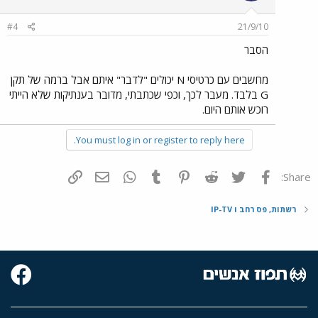
#4
21/9/10
הסבר
מחשבים עם כרטיסי N יכולים "לדבר" איתם אבל ברמה של תקן
G בלבד. מעבר לכך, וכפי שכתבתי, מדובר בענתיקות שלא הייתי
רוכש אותם היום.
You must log in or register to reply here.
פייסבוק
Twitter
Reddit
Pinterest
Tumblr
WhatsApp
דואר אלקטרוני
הוסף קישור
Share:
רשתות, פס רחב ו IP-TV