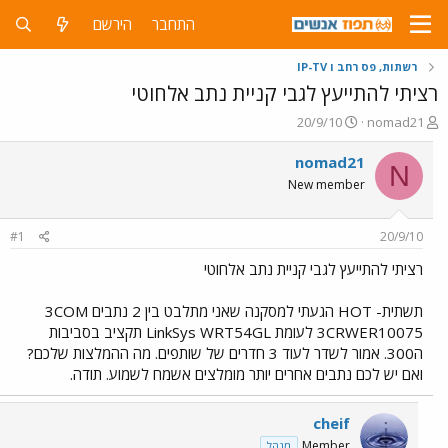
התחבר
הירשם
רשתות, פס רחב ו IP-TV
רציתי להתייעץ לגבי קניית נתב אלחוטי
פ
פ
20/9/10
nomad21
ו
ו
ת
ר
nomad21
N
ח
ס
New member
ה
ם
נ
ב
ו
ת
#1
20/9/10
ש
א
א
ר
רציתי להתייעץ לגבי קניית נתב אלחוטי
י
ך
תשתית- HOT הגעתי למסקנה שאני מתלבט בין 2 נתבים 3COM
3CRWER10075 לעומת LinkSys WRT54GL תקציב בסביבות
ה300. אמור לשדר לעוד 3 חדרים של שותפים. מה ההמלצות שלכם?
ואם יש לכם נתבים אחרים יותר מומלצים אשמח לשמוע. תודה.
cheif
Member
מנהל