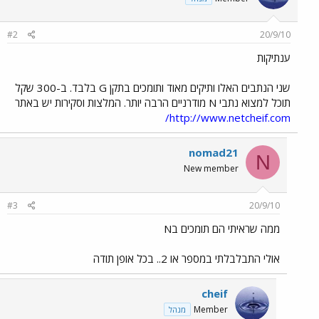
#2
20/9/10
ענתיקות
שני הנתבים האלו ותיקים מאוד ותומכים בתקן G בלבד. ב-300 שקל
תוכל למצוא נתבי N מודרניים הרבה יותר. המלצות וסקירות יש באתר
http://www.netcheif.com/
nomad21
N
New member
#3
20/9/10
ממה שראיתי הם תומכים בN
אולי התבלבלתי במספר או 2.. בכל אופן תודה
cheif
Member
מנהל