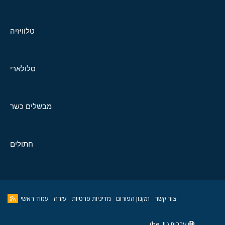
טלוויזיה
סלולארי
מבשלים כשר
חתולים
צור קשר
תקנון הפורום
מדיניות פרטיות
עזרה
עמוד ראשי
עברית (he_IL)