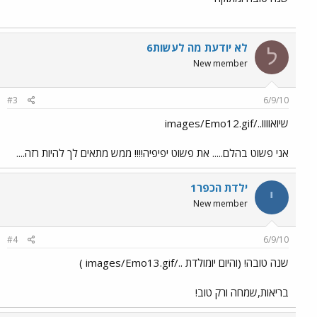
לא יודעת מה לעשות6
ל
New member
#3
6/9/10
שיואוווו../images/Emo12.gif
אני פשוט בהלם..... את פשוט יפיפיה!!!! ממש מתאים לך להיות רזה....
ילדת הכפר1
י
New member
#4
6/9/10
שנה טובה! (והיום יומולדת ../images/Emo13.gif )
בריאות,שמחה ורק טוב!