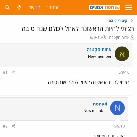
התחבר
הירשם
קיצורי קיבה
רציתי להיות הראשונה לאחל לכולם שנה טובה
פ
פ
אחותיהקטנה
6/9/10
ו
ו
ת
ר
אחותיהקטנה
א
ח
ס
New member
ה
ם
נ
ב
ו
ת
#1
6/9/10
ש
א
א
ר
רציתי להיות הראשונה לאחל לכולם שנה טובה
י
ך
nony4
N
New member
#2
6/9/10
שנה טובה ומתוקה