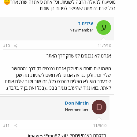
מופיעות למעלה הרבה לשוניות, וכל אחת כזאת זה שרת אחר
בכל שרת הדמויות שאפשר לפתוח הן שונות
עידית ד
ע
New member
#10
11/9/10
אנחנו לא נכנסים למשחק דרך האתר
משהו שם חוסם אותי ולכן אנחנו נכנסים רק דרך "המחשב
שלי" וכו'.. ולכן כנראה אנחנו לא רואים לשוניות. מה שכן
שבערב הוא לא הצליח להכנס כלל, זה שוב ושוב שלח אותנו
לאתר. בואו נגיד שהערב נגמר בבכי...(בכל זאת בן 7 בלבד).
Don Nirtin
D
New member
#11
11/9/10
בדקתם באנטי וירוס?../images/Emo87.gif