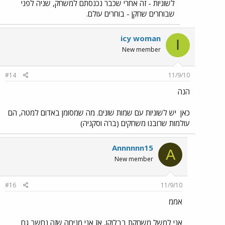
לשוניות - זה אחרי שכבר נכנסתם למשחק, שניה לפני
שבוחרים שחקן - בוחרים עולם.
icy woman
I
New member
#14
11/9/10
הנה
כאן
יש לשוניות עם שמות שונים. מה שמסומן באדום למטה, הם
עולמות שרובנו משחקים (ברה וסקניה)
Annnnnn15
A
New member
#16
11/9/10
אממ
אני למשל משחקת בבלוקן, אז אני מניחה שזה נחשב גם