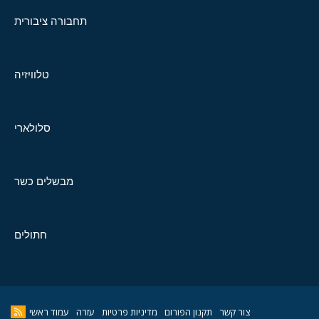
תחבורה ציבורית
טלוויזיה
סלולארי
מבשלים כשר
חתולים
צור קשר
תקנון הפורום
מדיניות פרטיות
עזרה
עמוד ראשי