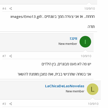
#4
10/9/10
חחחח... אז אני צעירה ממך בשנתיים ../images/Emo13.gif
תודה
ווינגז
ו
New member
#7
10/9/10
יש פה לא מעט מבוגרים, בין הילדים
אני בטוחה שתרגישי בבית, ואת כמובן מוזמנת להשאר
LaChicaDeLasNovelas
L
New member
#3
10/9/10