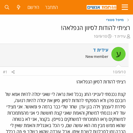
התחבר
הירשם
מייפל סטורי
רציתי להודות לסיוון הנפלאה!
פ
פ
עידית ד
10/9/10
ו
ו
ת
ר
עידית ד
ע
ח
ס
New member
ה
ם
נ
ב
ו
ת
#1
10/9/10
ש
א
א
ר
רציתי להודות לסיוון הנפלאה!
י
ך
קצת נכנסתי לענייני החג (בכל זאת נראה לי שאני יכולה להיות אמא של
רובכם פה) ולא הספקתי להודות לסיוון. סיוון את יכולה להיות רגועה,
סידרת לעצמך וילה בגן עדן
שחר שלי כבר ברמה 9 ומאושר. אני מצידי
עוד לא נכנסתי למשחק והאמת שאני קצת חוששת כי אני מהמתמכרות
למשחקים (ראו התמכרותי למשחקים בפייס). בקצור, אני לא בטוחה
שהוא ממש מבין מה הוא עושה שם, כי הכל באנגלית והאמת שאין לי
הרבה זמן לסבלנות לשבת איתו, אבל עובדה שהוא בשלב 9 (זה בכלל