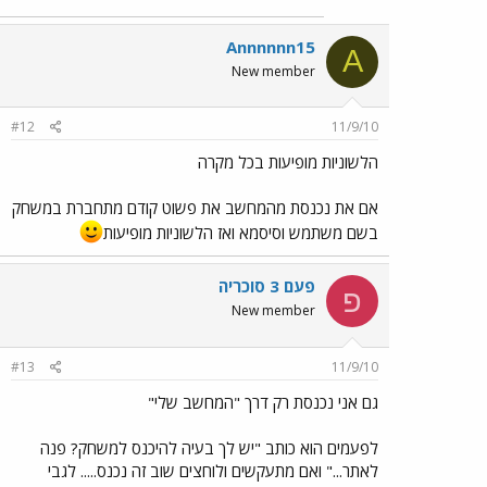
Annnnnn15
A
New member
#12
11/9/10
הלשוניות מופיעות בכל מקרה
אם את נכנסת מהמחשב את פשוט קודם מתחברת במשחק
בשם משתמש וסיסמא ואז הלשוניות מופיעות
פעם 3 סוכריה
פ
New member
#13
11/9/10
גם אני נכנסת רק דרך "המחשב שלי"
לפעמים הוא כותב "יש לך בעיה להיכנס למשחק? פנה
לאתר..." ואם מתעקשים ולוחצים שוב זה נכנס..... לגבי