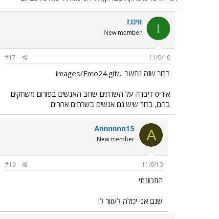
ווינגז
ו
New member
#17
11/9/10
ברור שזה נחשב ../images/Emo24.gif
איריס דיברה על השרתים שרוב האנשים בפורום משחקים
בהם, ברור שיש גם אנשים בשרתים אחרים.
Annnnnn15
A
New member
#19
11/9/10
התכוונתי
שגם אני יכולה לעזור לו