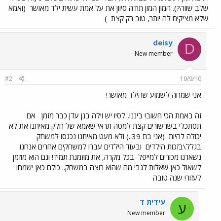
שלב שווה?). המון המון תודה סיוון את על אמת עשית ילד מאושר
(ואמא
שלא מציקים לה יותר, טוב רק קצת
)
deisy
D
New member
#2
10/9/10
אני שמחה לשמוע שהילד מאושר!
זה באמת הכי חשוב! ביננו, לסיו יש וילה בגן עדן כבר מזמן
אם
תסתכלי בשרשורים קצת למטה תראי שאמא של חלק מאיתנו את לא
יכולה להיות
(אני בת 39..) ולא מעט מאיתנו נכנסו למשחק
בגלל\בזכות הילדים
ובעוד הילדים עברו למשחקים אחרים אנחנו
נשארנו מכורים למייפל
בכל מקרה, את מוזמנת תמיד! וגם הוא מוזמן
לשאול כאן שאלות לגבי מה שהוא רוצה במשחק.. כולם כאן ישמחו
לעזור! שנה טובה
עידית ד
ע
New member