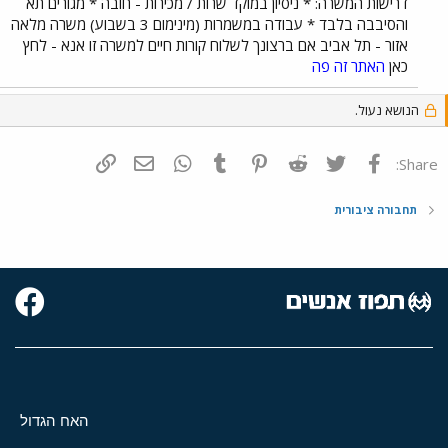
דרישות המשרה: * ניסיון במוקד שרות / מכירות - חובה * מגורים תא
והסיבבה בלבד * עבודה במשמרות (מינימום 3 בשבוע) משרה מלאה
אזור - תל אביב אם ברצונך לשלוח קורות חיים למשרה זו אנא - לחץ
כאן
האתר זה פה
הנושא נעול.
פייסבוק
Twitter
Reddit
Pinterest
Tumblr
WhatsApp
דואר אלקטרוני
הוסף קישור
Share:
תחבורה ציבורית
האח הגדול