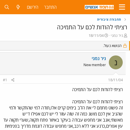
התחבר
הירשם
תחבורה ציבורית
רציתי להודות לכם על התמיכה
פ
פ
ניר נמני
18/11/04
ו
ו
ת
הנושא נעול.
ר
ח
ס
ה
ם
ניר נמני
נ
נ
ב
New member
ו
ת
ש
א
א
ר
#1
18/11/04
י
ך
רציתי להודות לכם על התמיכה
רציתי להודות לכם על התמיכה
זה פשוט מחמם לי את הלב בימים קרים אלו,תודה למי שהתקשר ולמי
שהגיב אין לכם מושג כמה זה שזה עוזר לי יש לכם אפילו ד"ש
מאשתי,אגב אני מחפש עבודה בעיקר באיזור פתח תקווה,שערי תקווה עד
עץ אפרים,כרגע אני ללא רכב,אני מחפש עבודה דוגמת מדריך בפנימיות