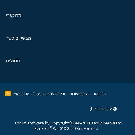
סלולארי
מבשלים כשר
חתולים
צור קשר
תקנון הפורום
מדיניות פרטיות
עזרה
עמוד ראשי
עברית (he_IL)
Forum software by
Copyright©1996-2021,Tapuz Media Ltd.
®
XenForo
© 2010-2020 XenForo Ltd.