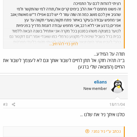
רציתי להודות לכם על התמיכה
זה פשוט מחמם לי את הלב בימים קרים אלו,תודה למי שהתקשר ולמי
שהגיב אין לכם מושג כמה זה שזה עוזר לי יש לכם אפילו ד"ש מאשתי,אגב
אני מחפש עבודה בעיקר באיזור פתח תקווה,שערי תקווה עד עץ
אפרים,כרגע אני ללא רכב,אני מחפש עבודה דוגמת מדריך בפנימיות
לנוער במצוקה משהו בסגנון בכל מקרה אני אתחיל בשנה הבאה ללמוד
בבית ברל בשביל שיהיה לי מקצוע נורמלי כמו שאנדי אמר:"גם דוקטור גם
נהג",לעניין אחר היום יצאה ממוסכי דן וזה לדעתי סקופ בלעדי מפרקית
לחץ כדי להרחיב...
458 נסעתי עליה בקו 40 ,אחלה תאוצה טובה,נוחה מאוד גם יחסית
למכונות גבוהות והמזגן אחלה,הדלת האמצעית קצת מגיבה לאט,וחלק מליד
תודה על המידע...
הנהג היה פתוח,בנוסף יש תצוגה מתחלפת מתחת לשלט העוצר שלפי
ב"ה תהיה חזק!. אל תתן לחיים לשבור אותך וגם לא לעצמך לשבור את
אנדי(שנתן לי הרבה מידע עליה ותודה רבה לו)אמור לתת מידע על התחנות
החיים (המצאה שלי ברגע)
של הקו,בכל מקרה לטעמי היא מהווה תחליף לא רע בכלל למפרקיות
הישנות,חבך רק שהשביתו את ה250 היא הייתה יחסית אחלה מכונה,חברה
שוב אני מודה לכם אני עדיין על הפלאפון0545553818 אוהב אותכם
elians
הרבה ניר נמני.
New member
#3
18/11/04
כולנו איתך ניר אח שלנו ...
נכתב ע"י ניר נמני: