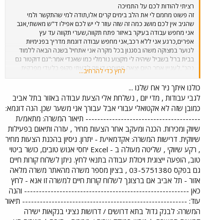
רציתי להודות לכם על התמיכה
זה פשוט מחמם לי את הלב בימים קרים אלו,תודה למי שהתקשר ולמי
שהגיב אין לכם מושג כמה זה שזה עוזר לי יש לכם אפילו ד"ש מאשתי,אגב
אני מחפש עבודה בעיקר באיזור פתח תקווה,שערי תקווה עד עץ
אפרים,כרגע אני ללא רכב,אני מחפש עבודה דוגמת מדריך בפנימיות
לנוער במצוקה משהו בסגנון בכל מקרה אני אתחיל בשנה הבאה ללמוד
בבית ברל בשביל שיהיה לי מקצוע נורמלי כמו שאנדי אמר:"גם דוקטור גם
נהג",לעניין אחר היום יצאה ממוסכי דן וזה לדעתי סקופ בלעדי מפרקית
לחץ כדי להרחיב...
458 נסעתי עליה בקו 40 ,אחלה תאוצה טובה,נוחה מאוד גם יחסית
למכונות גבוהות והמזגן אחלה,הדלת האמצעית קצת מגיבה לאט,וחלק מליד
כולנו איתך ניר אח שלנו ...
הנהג היה פתוח,בנוסף יש תצוגה מתחלפת מתחת לשלט העוצר שלפי
לגבי עבודות , מדי יום , נשלחת אלי הצעת עבודה באזור בתל אביב
אנדי(שנתן לי הרבה מידע עליה ותודה רבה לו)אמור לתת מידע על התחנות
כמובן שזה לא אקטואלי עבורי אבל עבורך אני משער שכן. הנה דוגמא:
של הקו,בכל מקרה לטעמי היא מהווה תחליף לא רע בכלל למפרקיות
--------------------------------------- תיאור המשרה: מתאמ/ת
הישנות,חבך רק שהשביתו את ה250 היא הייתה יחסית אחלה מכונה,חברה
שיווק ומכירות. הכנה ומעקב אחר הצעות מחיר , עזרה ותיאום בפעילות
שוב אני מודה לכם אני עדיין על הפלאפון0545553818 אוהב אותכם
שיווקית. דרישות המשרה: אקדמאי/ת - יתרון. ניסיון בהכנת הצעות מחיר
הרבה ניר נמני.
, רקע שיווקי , שליטה מעולה ב - Excel יחסי אנוש טובים, כושר ביטוי
טוב, הופעה ייצוגית ויכולת עבודה בתנאי לחץ. ניתן לשלוח קורות חיים
גם בפקס 03-5751380 , בציון מספר משרה מהאתר משרה מלאה
אזור - תל אביב אם ברצונך לשלוח קורות חיים למשרה זו אנא - לחץ
כאן -------------------------------------------------------- והנה
עוד: -------------------------------------------------------- תיאור
המשרה: לבנק גדול בתא דרושים / דרושות נציגי בנקאות ישירה