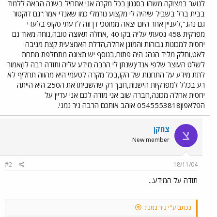
לנוער במצוקה משהו בסגנון בכל מקרה אני אתחיל בשנה הבאה ללמוד
בבית ברל בשביל שיהיה לי מקצוע נורמלי כמו שאנדי אמר:"גם דוקטור
גם נהג",לעניין אחר היום יצאה ממוסכי דן וזה לדעתי סקופ בלעדי
מפרקית 458 נסעתי עליה בקו 40 ,אחלה תאוצה טובה,נוחה מאוד גם
יחסית למכונות גבוהות והמזגן אחלה,הדלת האמצעית קצת מגיבה
לאט,וחלק מליד הנהג היה פתוח,בנוסף יש תצוגה מתחלפת מתחת
לשלט העוצר שלפי אנדי(שנתן לי הרבה מידע עליה ותודה רבה לו)אמור
לתת מידע על התחנות של הקו,בכל מקרה לטעמי היא מהווה תחליף לא
רע בכלל למפרקיות הישנות,חבך רק שהשביתו את ה250 היא הייתה
יחסית אחלה מכונה,חברה שוב אני מודה לכם אני עדיין על
הפלאפון0545553818 אוהב אותכם הרבה ניר נמני.
צחקן
צ
New member
#2
18/11/04
תודה על המידע...
נכתב ע"י ניר נמני: