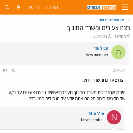
התחבר
הירשם
אקטואליה לנוער
רצח צעירים ומשרד החינוך
פ
פ
הגולש1
27/4/04
ו
ו
ת
ר
הגולש1
ה
ח
ס
New member
ה
ם
נ
ב
ו
ת
#1
27/4/04
ש
א
א
ר
רצח צעירים ומשרד החינוך
י
ך
היתכן שמנכ"לית משרד החינוך מעורבת אישית ברצח צעירים על רקע
של מדיניות חיסונים? מה אתה יודע על מנכ"לית המשרד?
N a V e
N
New member