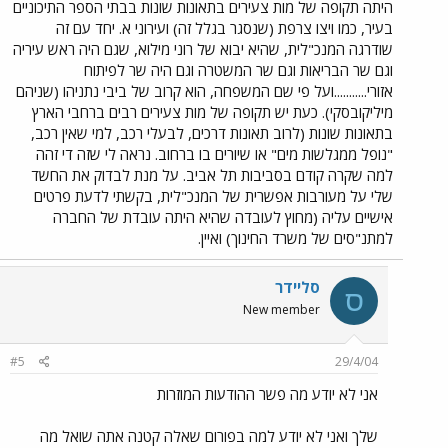
היתה תקופה של מות צעירים בתאונות שונות בבתי הספר התיכוניים
בעיר, כמו ויצו צרפת (שנסגר בגלל זה) ועירוני א. יחד עם זה
שודרגה המנכ"לית, שהיא יבוא של רוני מילוא, שגם היה ראש עיריה
וגם שר הבריאות וגם שר המשטרה וגם היה שר לפיתוח
אזורי...........ועל פי שם המשפחה, הוא קרוב של ביבי נתניהו (שניהם
מיליקובסקי). כעת יש תקופה של מות צעירים רבים ברחבי הארץ
בתאונות שונות (לרוב תאונות דרכים, לבעלי רכב, למי שאין רכב,
"נופל ממגלשות מים" או שיורים בו ברחוב. נראה לי שזה די זהה
למה שקרה קודם בסביבות תל אביב. על מנת לבדוק את החשד
שלי על מעורבות אפשרית של המנכ"לית, בקשתי לדעת פרטים
אישיים עליה (מחוץ לעובדה שהיא היתה עובדת של החברה
למתנ"סים של משרד החינוך) ואיין.
סליידר
ס
New member
#5
29/4/04
אני לא יודע מה פשר ההודעות המוזרות
שלך ואני לא יודע למה בפורום שאלה קטנה אתה שואל מה