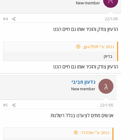
א
New member
#4
22/1/05
הרעיון צודק והזכיר אותו גם חיים הכט
נכתב ע"י gsx750f:
בדיוק
הרעיון צודק והזכיר אותו גם חיים הכט
גדעון חביבי
ג
New member
#5
22/1/05
אנשים מתים לצערנו בגלל רשלנות
נכתב ע"י אוהד11: