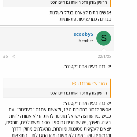
הרעיון צודק והזכיר אותו גם חיים הכט
אנשים מתים לצערנו בגלל רשלנות
בנהיגה כמו עקיפות פתאומיות.
scooby5
S
Member
#6
22/1/05
יש בזה בעיה אחת "קטנה":
נכתב ע"י אוהד11:
הרעיון צודק והזכיר אותו גם חיים הכט
יש בזה בעיה אחת "קטנה":
אפשר לנהוג במהירות 130, ולעשות את זה "בעדינות". עם
כביש כמו שחוצה ישראל מתיימר להיות, זו לא אמורה להיות
בעיה. מאידך, יש שנוהגים גם 90 ו-100 ומשתוללים, חותכים,
יוצאים לעקיפות מסוכנות ומיותרות, מתעלמים מחוקי הדרך
ומרמזורים, ואז באמת לא משנה מהן המגבלות - התוצאות