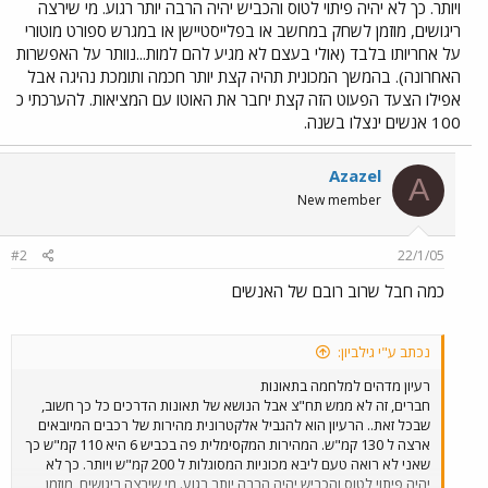
ויותר. כך לא יהיה פיתוי לטוס והכביש יהיה הרבה יותר רגוע. מי שירצה
ריגושים, מוזמן לשחק במחשב או בפלייסטיישן או במגרש ספורט מוטורי
על אחריותו בלבד (אולי בעצם לא מגיע להם למות...נוותר על האפשרות
האחרונה). בהמשך המכונית תהיה קצת יותר חכמה ותומכת נהיגה אבל
אפילו הצעד הפעוט הזה קצת יחבר את האוטו עם המציאות. להערכתי כ
100 אנשים ינצלו בשנה.
Azazel
A
New member
#2
22/1/05
כמה חבל שרוב רובם של האנשים
נכתב ע"י גילביון:
רעיון מדהים למלחמה בתאונות
חברים, זה לא ממש תח"צ אבל הנושא של תאונות הדרכים כל כך חשוב,
שבכל זאת.. הרעיון הוא להגביל אלקטרונית מהירות של רכבים המיובאים
ארצה ל 130 קמ"ש. המהירות המקסימלית פה בכביש 6 היא 110 קמ"ש כך
שאני לא רואה טעם ליבא מכוניות המסוגלות ל 200 קמ"ש ויותר. כך לא
יהיה פיתוי לטוס והכביש יהיה הרבה יותר רגוע. מי שירצה ריגושים, מוזמן