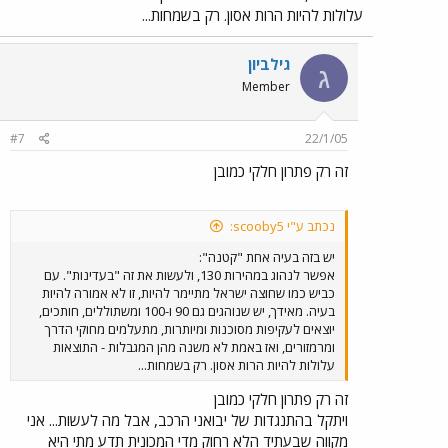
עלולות להיות הרות אסון. רק בשמחות...
גילביון
ג
Member
#7
22/1/05
זה רק פתרון חלקי כמובן
נכתב ע"י scooby5:
יש בזה בעיה אחת "קטנה":
אפשר לנהוג במהירות 130, ולעשות את זה "בעדינות". עם
כביש כמו שחוצה ישראל מתיימר להיות, זו לא אמורה להיות
בעיה. מאידך, יש שנוהגים גם 90 ו-100 ומשתוללים, חותכים,
יוצאים לעקיפות מסוכנות ומיותרות, מתעלמים מחוקי הדרך
ומרמזורים, ואז באמת לא משנה מהן המגבלות - התוצאות
עלולות להיות הרות אסון. רק בשמחות...
זה רק פתרון חלקי כמובן
ויתקל בהתנגדות של יבואני הרכב, אבל מה לעשות... אני
מקווה שבעתיד הלא רחוק מדי המכונית תדע מתי היא