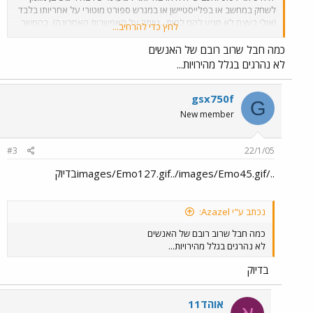
לשחק במחשב או בפלייסטיישן או במגרש ספורט מוטורי על אחריותו בלבד
(אולי בעצם לא מגיע להם למות...נוותר על האפשרות האחרונה). בהמשך
לחץ כדי להרחיב...
המכונית תהיה קצת יותר חכמה ותומכת נהיגה אבל אפילו הצעד הפעוט
הזה קצת יחבר את האוטו עם המציאות. להערכתי כ 100 אנשים ינצלו
כמה חבל שרוב רובם של האנשים
בשנה.
לא נהרגים בגלל מהירויות...
gsx750f
G
New member
#3
22/1/05
../images/Emo127.gif../images/Emo45.gifבדיוק
נכתב ע"י Azazel:
כמה חבל שרוב רובם של האנשים
לא נהרגים בגלל מהירויות...
בדיוק
אוהד11