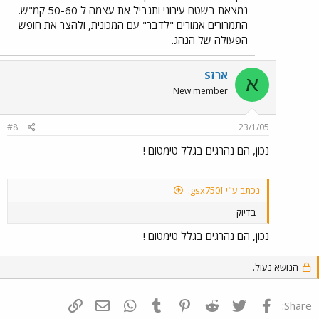
נמצאת בשטח עירוני ותגביל את עצמה ל 50-60 קמ"ש.
התמרורים אמורים "לדבר" עם המכונית, ולהצר את חופש
הפעולה של הנהג.
ארזS
א
New member
#8
23/1/05
נכון, הם נהרגים בגלל טימטום !
נכתב ע"י gsx750f:
בדיוק
נכון, הם נהרגים בגלל טימטום !
הנושא נעול.
פייסבוק
Twitter
Reddit
Pinterest
Tumblr
WhatsApp
דואר אלקטרוני
הוסף קישור
Share: