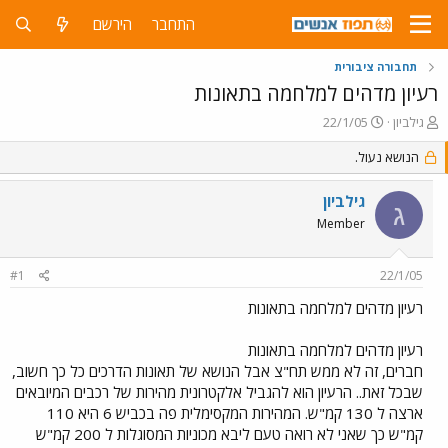
התחבר
הירשם
תחבורה ציבורית
רעיון מדהים למלחמה בתאונות
פ
פ
גילביון
22/1/05
ו
ו
ת
ר
הנושא נעול.
ח
ס
ה
ם
גילביון
ג
נ
ב
Member
ו
ת
ש
א
א
ר
#1
22/1/05
י
ך
רעיון מדהים למלחמה בתאונות
רעיון מדהים למלחמה בתאונות
חברים, זה לא ממש תח"צ אבל הנושא של תאונות הדרכים כל כך חשוב,
שבכל זאת.. הרעיון הוא להגביל אלקטרונית מהירות של רכבים המיובאים
ארצה ל 130 קמ"ש. המהירות המקסימלית פה בכביש 6 היא 110
קמ"ש כך שאני לא רואה טעם ליבא מכוניות המסוגלות ל 200 קמ"ש