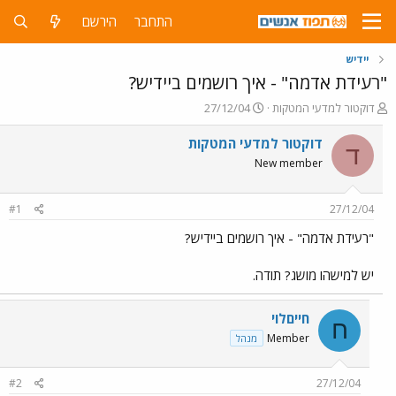
התחבר
הירשם
יידיש
"רעידת אדמה" - איך רושמים ביידיש?
פ
פ
דוקטור למדעי המטקות
27/12/04
ו
ו
ת
ר
דוקטור למדעי המטקות
ד
ח
ס
New member
ה
ם
נ
ב
ו
ת
#1
27/12/04
ש
א
א
ר
"רעידת אדמה" - איך רושמים ביידיש?
י
ך
יש למישהו מושג? תודה.
חייםלוי
ח
Member
מנהל
#2
27/12/04