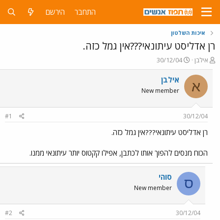
התחבר
הירשם
איכות השלטון
רן אדליסט עיתונאי???אין גמל כזה.
פ
פ
אילבן
30/12/04
ו
ו
ת
ר
אילבן
א
ח
ס
New member
ה
ם
נ
ב
ו
ת
#1
30/12/04
ש
א
א
ר
רן אדליסט עיתונאי???אין גמל כזה.
י
ך
הכוח מנסים להפוך אותו לכתבן, אפילו קקטוס יותר עיתונאי ממנו.
סוהי
ס
New member
#2
30/12/04