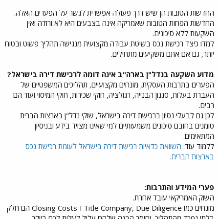
החדשות הטובות הן שיש דרך פעולה אפשרית לגשר על הפערים האלה.
החדשות הפחות הטובות שאמריקה אינה בצבעים היא לא ורודה ואין
השקעות ללא סיכונים.
למדו כיצד רכישת נכס בשיטת עבודה מקצועית מנגישה תהליך פשוט ובטוח
יותר, גם אם אתם משקיעים מתחילים.
מדוע השקעה בנדל"ן בארה"ב אינה דומה לרכישת דירה בישראל?
הפערים בתרבות העסקית, מונחים מקצועיים, תהליכים המשפטיים של
העברת בעלות, סגנון הבנייה, רגולציה, חוקי שכירות, חוקי המיסוי ועוד הם
רבים.
לכן גם לבעלי נסיון ברכישת דירה בישראל, שוקי נדל"ן בארצות הברית
טומנים בחובם סיכונים משמעותיים למי שאינו מצויד בידע ובניסיון
המתאימים.
ללמוד עוד:
השוואת כדאיות רכישת דירה בישראל לעומת רכישת נכס
בארצות הברית
.
פערי המידע והתרבות:
השוק האמריקאי עובד אחרת.
מונחים כמו Title Company, Due Diligence ו-Closing Costs הם חלק
בלתי נפרד מהתהליך, וחוסר הבנה שלהם עלול לעלות לכם ביוקר.