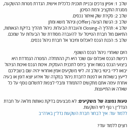
שלב 1: אפיון צרכים ובניית תוכנית כלכלית אישית. הגדרת מטרות ההשקעה,
מסגרת התקציב ורמת הסיכון.
שלב 2: סקירת שוק ואיתור נכסים.
שלב 3: הגשת הצעה (Offer) וניהול משא ומתן
שלב 4: תהליך ה-Closing והעברת הבעלות. ניהול תהליך בדיקת הנאותות,
התיאום מול חברת הטייטל עד להעברה מסודרת של הבעלות על שמכם.
שלב 5: הכנת הנכס לאכלוס וחיבור אל חברת ניהול נכסים.
היום שאחרי: ניהול הנכס השוטף.
רכישת הנכס ואכלוס עם שוכר היא רק ההתחלה. המטרה הנמדדת היא
ביצועי הנכס בטווח ארוך ביחס לתכנית העסקית. איכות הנכס ואיכות הניהול
יבואו לידי ביטוי בשלב זה. ליווי משקיעים אמין ואחראי יהיה שם בשבילכם
לייעץ בשאלות או לפנות לחברת ניהול במקרה של אירוע יוצא דופן או בעיה
אחרת עימה אתם מתקשים להתמודד ומבלי לצפות לתשלום נוסף על כל
שאלה או התייעצות.
טעות נפוצה של משקיעים:
לא מבצעים בדיקת נאותות מלאה על חברת
הנדל"ן \ גוף ליווי השקעות.
ללמוד עוד: איך לבחור חברת השקעות נדל"ן בארה"ב
רוצים ללמוד עוד?