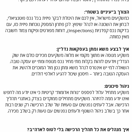
הצורך ב"עיניים בשטח":
כמשקיעים מישראל, אין לכם את היכולת לבקר פיזית בכל נכס פוטנציאלי,
לבחון את השכונה או לנהל שיפוץ. לכן פתרון המספק נוכחות פיזית כזו, עם
בדיקות נכס קפדניות (Inspections), דוחות מפורטים ופיקוח צמוד חשובה
מאין כמותה.
איך לבצע משא ומתן בעסקאות נדל"ן:
משקיע מנוסה או מתווך מקומי או מלווה משקיעים מכירים כולם את שוק
הנדל"ן ויודעים לזהות בקלות מתי מחיר נכס מנופח ומתי יש עסקה טובה.
השאלה למי יש אינטרס לנהל משא ומתן נכון מול המוכרים ולהשיג את
העסקה הטובה ביותר – חיסכון שיכול להגיע לאלפי דולרים.
ניהול סיכונים:
משקיע מתחיל עלול לפספס "נורות אדומות" קריטיות כי אינו יודע מה לחפש
ואינו יודע ממה להיזהר. משקיעים מתחילים ממוקדים בצדק באתגרי תהליך
הרכישה. אבל לעתים נפגשים עם טעויות של שלב הרכישה רק שנים רבות
אחר כך בשלב ניהול השוטף ולעתים נפגשים עם טעות רק בשלב מכירה.
איך מנהלים את כל תהליך הרכישה בלי לטוס לארה"ב?