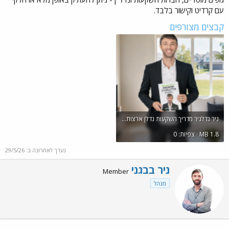
עם קרדיט וקישור בלבד.
קבצים מצורפים
ניר נדלניר מדריך השקעות נדלן ארצות הברית 2026 להורדה ללא עלות.png
1.8 MB · צפיות: 0
נערך לאחרונה ב:
29/5/26
W
ניר בבגני
Member
r
מנהל
i
t
t
e
n