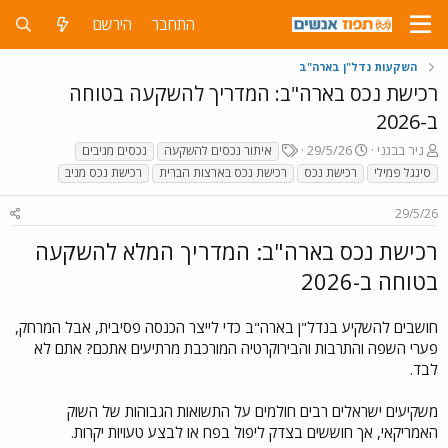
התחבר
הירשם
השקעות נדל"ן בארה"ב
רכישת נכס בארה"ב: המדריך להשקעה בטוחה
ב-2026
פ
פ
T
ניר בבגני
29/5/26
איתור נכסים להשקעה
נכסים מניבים
ו
ו
a
סינגל פמילי
רכישת נכס
רכישת נכס בארצות הברית
רכישת נכס מניב
ת
ר
g
ח
ס
s
29/5/26
ה
ם
נ
ב
רכישת נכס בארה"ב: המדריך המלא להשקעה
ו
ת
ש
בטוחה ב-2026
א
א
ר
י
חושבים להשקיע בנדל"ן בארה"ב כדי לייצר הכנסה פסיבית, אבל המרחק,
ך
פערי השפה והתרבות והבירוקרטיה המורכבת מרתיעים אתכם? אתם לא
לבד.
משקיעים ישראלים רבים חולמים על התשואות הגבוהות של השוק
האמריקאי, אך חוששים בצדק ליפול בפח או לבצע טעויות יקרות.