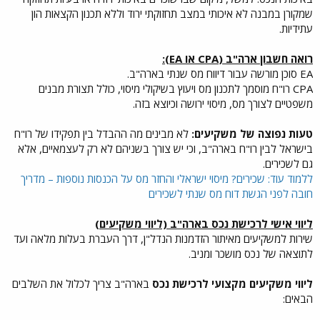
שמקורן במבנה לא איכותי במצב תחזוקתי ירוד וללא תכנון הקצאות הון
עתידיות.
רואה חשבון ארה"ב (CPA או EA):
EA סוכן מורשה עבור דיווח מס שנתי בארה"ב.
CPA רו"ח מוסמך לתכנון מס ויעוץ בשיקולי מיסוי, כולל תצורת מבנים
משפטיים לצורך מס, מיסוי ירושה וכיוצא בזה.
טעות נפוצה של משקיעים:
לא מבינים מה ההבדל בין תפקידו של רו"ח
בישראל לבין רו"ח בארה"ב, וכי יש צורך בשניהם לא רק לעצמאיים, אלא
גם לשכירים.
ללמוד עוד: שכירים? מיסוי ישראלי והחזר מס על הכנסות נוספות – מדריך
חובה לפני הגשת דוח מס שנתי לשכירים
ליווי אישי לרכישת נכס בארה"ב (ליווי משקיעים)
שירות למשקיעים מאיתור הזדמנות הנדל"ן, דרך העברת בעלות מלאה ועד
לתוצאה של נכס מושכר ומניב.
ליווי משקיעים מקצועי לרכישת נכס
בארה"ב צריך לכלול את השלבים
הבאים: