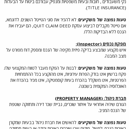
נקי משעבודים , חובות ובעיות משפטיות ומנפיק עבורכם ביטוח על הבעלות
(TITLE INSURANCE).
טעות נפוצה של משקיעים
: לא להכיר את סוגי הטייטל השונים. לדוגמא,
אם טייטל מקבלים לביצוע עסקת QUIT CLAIM DEED, הם יעבירו את
הנכס ללא הבדיקות הללו.
מפקח נכסים (Inspector):
איש מקצוע שמבצע בדיקה פיזית מקיפה של הנכס ומספק דוח מפורט על
מצב המבנה.
טעות נפוצה של משקיעים
: לבנות על הפקח מעבר לטווח המקצועי שלו.
פקח ברשיון אינו בודק הפרות עירוניות, אינו מהוקצע בכל ההתמחויות
הפרטניות, אינו משקלל בהכרח בעיות קוסמטיקה, אינו מכיר בהכרח את
האוכלוסיה המקומית בשכונה.
חברת ניהול: (PROPERTY MANAGER)
הגורם שיהיה אחראי על איתור שוכרים, גביית שכר דירה ותחזוקה שוטפת
של הנכס המניב.
טעות נפוצה של משקיעים
: להאשים את חברת ניהול בבעיות שמקורן
באיכות הנכס. למשל, מיקום שבו שוכרים באיכות ירודה או בעיות תחזוקה