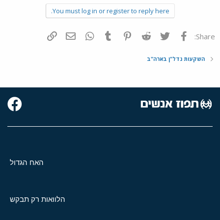
b
You must log in or register to reply here.
y
פייסבוק
Twitter
Reddit
Pinterest
Tumblr
WhatsApp
דואר אלקטרוני
הוסף קישור
Share:
השקעות נדל"ן בארה"ב
האח הגדול
הלוואות רק תבקש