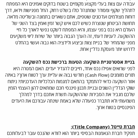
עבודה עם צוות בעלי מקצוע מקומיים בשטח בדוקים ואמינים היא המפתח
לתהליך שקוף ומסודר שמתנהל כולו בשלט רחוק. החל מפגישות וידאו, דרך
דוחות מצולמים ועדכונים שוטפים, אתם נשארים בתמונה ובשליטה מלאה.
תחושת הביטחון שנוצרת כשיש לכם איש קשר זמין ואמין בצד השני של
העולם היא נכס בפני עצמו, והיא המפתח לשקט נפשי לאורך כל חיי
ההשקעה. לעניות דעתי, זה הערך הגבוה ביותר של שירות ליווי משקיעים
מפני שהמחיר של בניית צוות וביצוע ולידציה הוא גבוה ועשוי בהחלט
לדרוש יותר מעסקת נדל"ן אחת.
בניית אסטרטגיית השקעה: הטעות ברכישת נכס להשקעה
לפני שרואים אפילו נכס אחד, חייבים להגדיר יעדים. האם המטרה היא
תזרים מזומנים (Cash Flow) חודשי גבוה או עליית ערך לטווח ארוך? באיזה
אזור השקעה כדאי להתמקד בהתאם למגמות הכלכליות העדכניות? ניתוח
שווקי הנדל"ן השונים ובניית תכנון פיננסי חכם שמתאים להון העצמי הזמין
שלכם מגביר את הסבירות שההשקעה תשרת אתכם בדרך למהלך
משמעותי ולא תתברר כפעולה שלא באמת שינתה עבורכם את היעדים
הפיננסיים בטווח ארוך.
חברת טייטל (Title Company):
תפקיד חברת הנאמנות הבסיסי ביותר הוא לוודא שהנכס עובר לבעלותכם