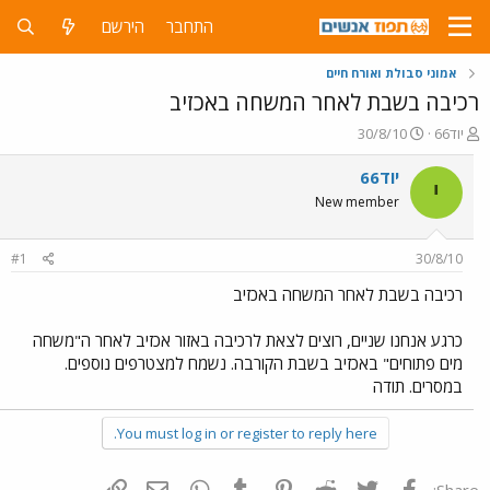
התחבר
הירשם
אמוני סבולת ואורח חיים
רכיבה בשבת לאחר המשחה באכזיב
פ
פ
יוד66
30/8/10
ו
ו
ת
ר
יוד66
י
ח
ס
New member
ה
ם
נ
ב
ו
ת
#1
30/8/10
ש
א
א
ר
רכיבה בשבת לאחר המשחה באכזיב
י
ך
כרגע אנחנו שניים, רוצים לצאת לרכיבה באזור אכזיב לאחר ה"משחה
מים פתוחים" באכזיב בשבת הקורבה. נשמח למצטרפים נוספים.
במסרים. תודה
You must log in or register to reply here.
פייסבוק
Twitter
Reddit
Pinterest
Tumblr
WhatsApp
דואר אלקטרוני
הוסף קישור
Share: