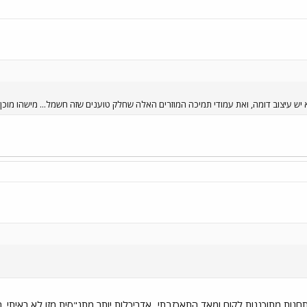
 עיצוב דומה, ואת עמודי תמיכה המוזרים האלה שחלק טוענים שזה חשמל... מישהו מוכן 
נות מתוכננות לקום ומאד התאכזבתי...אדריכלות יותר מתנ"סית מזו לא ראיתי.