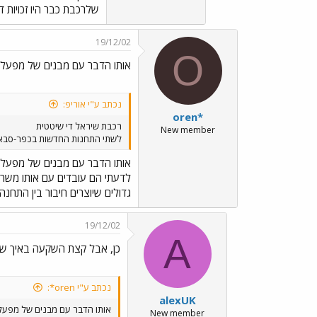
שלרכבת כבר היו זכויות 
19/12/02
O
אותו הדבר עם מבנים של מפעל 
נכתב ע"י אוריפ:
oren*
רכבת שיראל די שיטטית
New member
לשתי התחנות החדשות בכפר-סבא יש
אותו הדבר עם מבנים של מפעל 
לדעתי הם עובדים עם אותו משרד 
גדולים שיוצרים חיבור בין התחנה 
19/12/02
A
כן, אבל קצת השקעה באיך שז
נכתב ע"י oren*:
alexUK
אותו הדבר עם מבנים של מפעל
New member