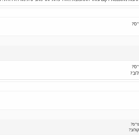
"ס?
"ס?
לוב?
פ"ס?
ולוב?