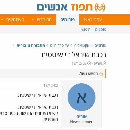
עמוד ראשי
פורומים
מה חדש
משתמשים
פוסטים
חיפוש
פורומים
אקטואליה
על סדר היום
תחבורה ציבורית
רכבת שיראל די שיטטית
פ
פ
אוריפ
18/12/02
ו
ו
ת
ר
הנושא נעול.
ח
ס
ה
ם
18/12/02
נ
ב
א
ו
ת
רכבת שיראל די שיטטית
ש
א
א
ר
רכבת שיראל די שיטטית
י
לשתי התחנות החדשות בכפר-סבא יש 
ך
אוריפ
העתידית.
New member