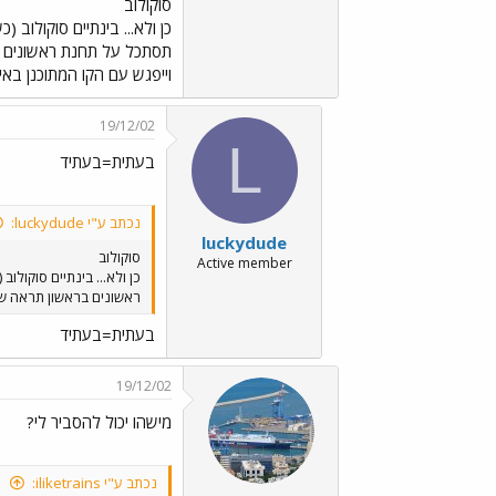
סוקולוב
כן ולא... בינתיים סוקולו
תסתכל על תחנת ראשונים בר
וייפגש עם הקו המתוכנן באייל
19/12/02
L
בעתית=בעתיד
נכתב ע"י luckydude:
luckydude
סוקולוב
Active member
כן ולא... בינתיים סוקול
ראשונים בראשון תראה שיה
בעתית=בעתיד
19/12/02
מישהו יכול להסביר לי?
נכתב ע"י iliketrains: