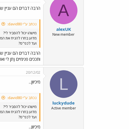
A
הרבה דברים הם עניין של
נכתב ע"י david80:
alexUK
מישהו יכול להסביר לי?
New member
מדוע בחרו להניח את המס
ועד לכפ"ס?
הרבה דברים הם עניין של
ותככים פנימיים (תן לי ואת
20/12/02
L
מיכיוון...
נכתב ע"י david80:
luckydude
מישהו יכול להסביר לי?
Active member
מדוע בחרו להניח את המס
ועד לכפ"ס?
מיכיוון...