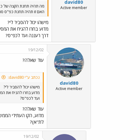
david80
מה תהיה תחנת הקצה של כ
Active member
האם זו תהיה תחנת כפ"ס סוק
מישהו יכול להסביר לי?
מדוע בחרו להניח את המסי
דרך רעננה ועד לכפ"ס?
19/12/02
עוד שאלה?
נכתב ע"י david80:
david80
מישהו יכול להסביר לי?
Active member
מדוע בחרו להניח את המס
ועד לכפ"ס?
עוד שאלה?
מדוע, הקו העתידי הממש
לת"א)?
19/12/02