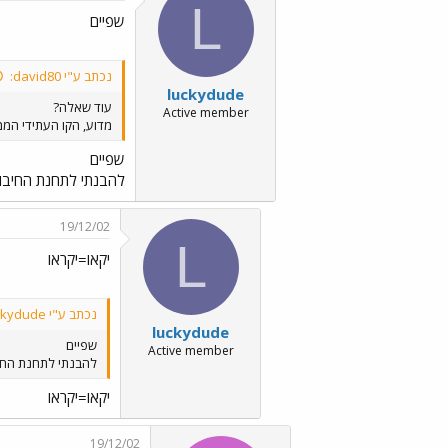
L
שפיים
נכתב ע"י david80:
luckydude
עוד שאלה?
Active member
מדוע, הקו העתידי הממ
שפיים
להבנתי לתחנת החיבור
19/12/02
L
יקאו=יקראו
נכתב ע"י luckydude:
luckydude
שפיים
Active member
להבנתי לתחנת החיב
יקאו=יקראו
19/12/02