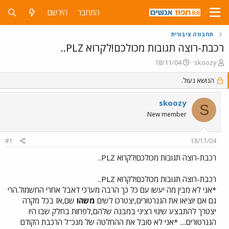
התחבר
הירשם
תחבורה ציבורית
רכבת-רוצה תגובות מכולכם!לקרוא PLZ..
פ
פ
18/11/04
skoozy
ו
ו
ת
הנושא נעול.
ר
ח
ס
ה
ם
skoozy
S
נ
ב
New member
ו
ת
ש
א
א
ר
#1
18/11/04
י
ך
רכבת-רוצה תגובות מכולכם!לקרוא PLZ..
רכבת-רוצה תגובות מכולכם!לקרוא PLZ..
*אני לא מבין מה יעשו עם כל כך הרבה מערכי דאבל אחרי החשמול.הרי
גם אם יוציאו את הגנרטורים,יצטרכו לשים
משהו
שם,אז בכל מקרה
יצטרך להתבצע שינוי רציני במבנה שלהם,לפחות בחלק שבו היו
הגנרטורים.... *אני לא סובל את ההחלטה של מנכ"ל הרכבת הקודם