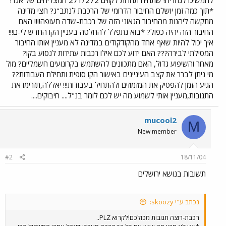
*תוך כמה זמן יושלם החיבור הדרומי של הרכבת לנתב"ג? חצי מדינה
מתקשה ליהנות מהחיבור הגאוני הזה של רכבת-שדה תעופה!!!! האם
החיבור הזה יהיה כפול? *בוא נתפלל להחלטה בעניין הקו החדש לי-ם!!!
איך יכול להיות שאף אחד מהקודקודים במדינה לא מעניין אותו החיבור
המסילתי לבירה??? האם ידוע לכם אילו רכבות עתידות לנסוע בקו?
מאחר והשיפוע גדול, האם מתכוונים להשתמש בקרונועים חשמליים? מול
מי ניתן לברר את קצב העיניינים באישור הקו סופית ותחילת העבודות??
הגיע הזמן להפסיק את המזמוזים ולהתחיל בעבודות!!! יאללה,תזרימו את
התגובות,מעניין אותי לשמוע מה יש לכם לומר בנ"ל.... חיבוקים....
mucool2
M
New member
#2
18/11/04
תשובות בנושא ירושלים
נכתב ע"י skoozy:
רכבת-רוצה תגובות מכולכם!לקרוא PLZ..