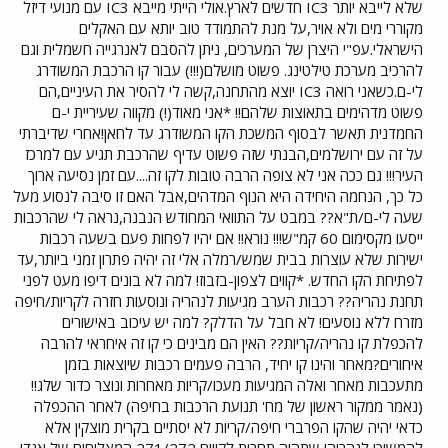
שלא לייבא יותר IC3 חדשים לארץ.אולי הייתי מייבא IC3 עם מנועי דיזל
מקוררי מים ולא אויר,על מנת להתמודד טוב יותא עם האקלים
הישראלי.עפ"י היצרן של המערכים, ניתן להסבם לאנרגייה חשמלית וגם
להרכיב מערכת טילטינג. פשוט מושלם(!!!) עבור קו הרכבת המשודרג
לי-ם.כשאני רואה IC3 יוצא מהתחנה,קשה לי להסיר את העיניים,הם
פשוט מדהימים בתאוצות שלהם!! *אני מאוד(!) מקווה שעיריית י-ם
החמדנית תאשר לבסוף המשכת הקו המשודרג עד לחאן!אחרי שדיברתי
על זה עם ירושלמים,הבנתי שזה פשוט עדיף שהרכבת תגיע עם למרכז
העיר!!! גם ככה אני לא צופה הרבה טובות לקו זה....עם זמן נסיעה ארוך
כל כך, הנחמה היחידה היא הנוף המדהים,אבל האם זו סיבה לנסוע מעל
שעה לי-ם/ת"א?? במבט על התוואי המחודש הנבנה,נראה לי שהרכבות
ייסעו מקסימום 60 קמ"ש!!! נורא!! אם יהיו לפחות פעם בשעה רכבות
ישירות שלא עוצרות בבית שמש/רמלה אלי זה יהיה פתרון זמני ביותר,עד
לפתיחת הקו החדש. *קווים לצפון-בזבוז! למה לא בונים דיפו מעט לפני
תחנת נהריה?? רכבות הערב מגיעות לנהריה ונוסעות חזרה לקריות/חיפה
מזרח ללא נוסעים! לא חבל על הדלק? למה יש עיכוב באישורים
להכפלת קו נהריה/קריות?? האין הם מבינים כי קו זה איחראי להרבה
איחורים?מאחר והינו קו יחיד, הרבה פעמים רכבות שיוצאות בזמן
מתעכבות מאחר ואלה המגיעות מעכו/קריות מאחרות ונוצר כדור שלג!!
(נאמר ממקור ראשון של מח' תנועת הרכבות בחיפה) לאחר ההכפלה
כדאי יהיה שהקו הפרברי חיפה/קריות לא יסתיים בקרית מוצקין אלא
להמשיכו לנהריה! שתהיה תחרות לקווים 271/272 המצליחים של אגד!