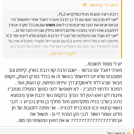
*תוך כמה זמן יושלם החיבור הדרומי של הרכבת לנתב"ג? חצי מדינה
נכתב ע"י skoozy:
מתקשה ליהנות מהחיבור הגאוני הזה של רכבת-שדה תעופה!!!! האם
החיבור הזה יהיה כפול? *בוא נתפלל להחלטה בעניין הקו החדש לי-ם!!!
רכבת-רוצה תגובות מכולכם!לקרוא PLZ..
איך יכול להיות שאף אחד מהקודקודים במדינה לא מעניין אותו החיבור
*אני לא מבין מה יעשו עם כל כך הרבה מערכי דאבל אחרי החשמול.הרי
המסילתי לבירה??? האם ידוע לכם אילו רכבות עתידות לנסוע בקו? מאחר
גם אם יוציאו את הגנרטורים,יצטרכו לשים
משהו
שם,אז בכל מקרה יצטרך
והשיפוע גדול, האם מתכוונים להשתמש בקרונועים חשמליים? מול מי ניתן
להתבצע שינוי רציני במבנה שלהם,לפחות בחלק שבו היו הגנרטורים....
לברר את קצב העיניינים באישור הקו סופית ותחילת העבודות?? הגיע הזמן
*אני לא סובל את ההחלטה של מנכ"ל הרכבת הקודם שלא לייבא יותר IC3
להפסיק את המזמוזים ולהתחיל בעבודות!!! יאללה,תזרימו את
חדשים לארץ.אולי הייתי מייבא IC3 עם מנועי דיזל מקוררי מים ולא אויר,על
התגובות,מעניין אותי לשמוע מה יש לכם לומר בנ"ל.... חיבוקים....
מנת להתמודד טוב יותא עם האקלים הישראלי.עפ"י היצרן של המערכים,
ניתן להסבם לאנרגייה חשמלית וגם להרכיב מערכת טילטינג. פשוט
לחץ כדי להרחיב...
מושלם(!!!) עבור קו הרכבת המשודרג לי-ם.כשאני רואה IC3 יוצא
מהתחנה,קשה לי להסיר את העיניים,הם פשוט מדהימים בתאוצות שלהם!!
יש לי מספר תשובות...
*אני מאוד(!) מקווה שעיריית י-ם החמדנית תאשר לבסוף המשכת הקו
מערכי דאבל עם גנרטור - ישנם הרבה קווי רכבת בארץ, קיימים וגם
המשודרג עד לחאן!אחרי שדיברתי על זה עם ירושלמים,הבנתי שזה פשוט
מתוכננים שלא יזכו לחישמול בעשור זה או בכלל כמו קו העמק, הקווים
עדיף שהרכבת תגיע עם למרכז העיר!!! גם ככה אני לא צופה הרבה טובות
מבאר שבע ללוד ולאשקלון דרך עיירות הפיתוח, קו העמק ועוד...
לקו זה....עם זמן נסיעה ארוך כל כך, הנחמה היחידה היא הנוף
החיבור הדרומי לנתב"ג - לא יתאפשר לפני המשך המסילה מנתב"ג
המדהים,אבל האם זו סיבה לנסוע מעל שעה לי-ם/ת"א?? במבט על התוואי
וחיבורו לקו ראש העין לוד הכרוך בהקמת גשר רכבת ארוך (הנמצא
המחודש הנבנה,נראה לי שהרכבות ייסעו מקסימום 60 קמ"ש!!! נורא!! אם
יהיו לפחות פעם בשעה רכבות ישירות שלא עוצרות בבית שמש/רמלה אלי
כרגע בשלבי בנייה מתקדמים) מעל מחלף בן גוריון בכביש 1. לגבי
זה יהיה פתרון זמני ביותר,עד לפתיחת הקו החדש. *קווים לצפון-בזבוז! למה
נושאי קרונועי IC3 והפרברית לנהריה - אני מחכה לתגובות של חן
לא בונים דיפו מעט לפני תחנת נהריה?? רכבות הערב מגיעות לנהריה
מלינג ועומרי האוזר. לגבי הקו המהיר לי-ם - תשאל את
ונוסעות חזרה לקריות/חיפה מזרח ללא נוסעים! לא חבל על הדלק? למה יש
אביתר777777777777777 או את היועץ המשפטי מני מזוז...
עיכוב באישורים להכפלת קו נהריה/קריות?? האין הם מבינים כי קו זה
איחראי להרבה איחורים?מאחר והינו קו יחיד, הרבה פעמים רכבות שיוצאות
בזמן מתעכבות מאחר ואלה המגיעות מעכו/קריות מאחרות ונוצר כדור
הנושא נעול.