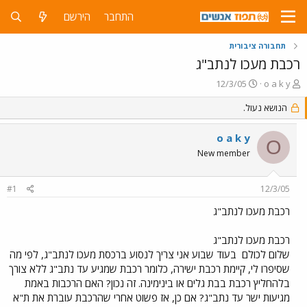
התחבר
הירשם
תחבורה ציבורית
רכבת מעכו לנתב"ג
פ
פ
12/3/05
o a k y
ו
ו
ת
הנושא נעול.
ר
ח
ס
ה
ם
o a k y
O
נ
ב
New member
ו
ת
ש
א
א
ר
#1
12/3/05
י
ך
רכבת מעכו לנתב"ג
רכבת מעכו לנתב"ג
שלום לכולם
בעוד שבוע אני צריך לנסוע ברכסת מעכו לנתב"ג, לפי מה
שסיפרו לי, קיימת רכבת ישירה, כלומר רכבת שמגיע עד נתב"ג ללא צורך
בלהחליץ רכבת בבת גלים או בינימינה. זה נכון? האם הרכבות באמת
מגיעות ישר עד נתב"ג? אם כן, אז פשוט אחרי שהרכבת עוברת את ת"א