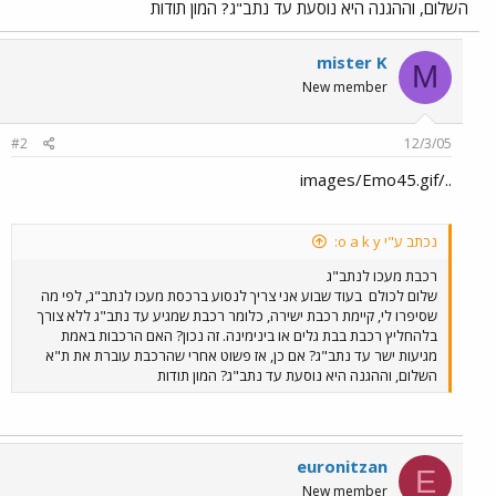
השלום, וההגנה היא נוסעת עד נתב"ג? המון תודות
mister K
M
New member
#2
12/3/05
../images/Emo45.gif
נכתב ע"י o a k y:
רכבת מעכו לנתב"ג
שלום לכולם
בעוד שבוע אני צריך לנסוע ברכסת מעכו לנתב"ג, לפי מה
שסיפרו לי, קיימת רכבת ישירה, כלומר רכבת שמגיע עד נתב"ג ללא צורך
בלהחליץ רכבת בבת גלים או בינימינה. זה נכון? האם הרכבות באמת
מגיעות ישר עד נתב"ג? אם כן, אז פשוט אחרי שהרכבת עוברת את ת"א
השלום, וההגנה היא נוסעת עד נתב"ג? המון תודות
euronitzan
E
New member