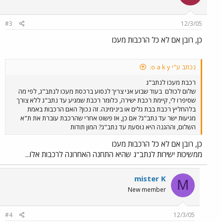
#3
12/3/05
כן, רובן אם לא כל הרכבות מעכו
נכתב ע"י o a k y:
רכבת מעכו לנתב"ג
שלום לכולם
בעוד שבוע אני צריך לנסוע ברכסת מעכו לנתב"ג, לפי מה
שסיפרו לי, קיימת רכבת ישירה, כלומר רכבת שמגיע עד נתב"ג ללא צורך
בלהחליץ רכבת בבת גלים או בינימינה. זה נכון? האם הרכבות באמת
מגיעות ישר עד נתב"ג? אם כן, אז פשוט אחרי שהרכבת עוברת את ת"א
השלום, וההגנה היא נוסעת עד נתב"ג? המון תודות
כן, רובן אם לא כל הרכבות מעכו
ממשיכות ישירות לנתב"ג שהיא התחנה האחרונה לרכבות אלו...
mister K
M
New member
#4
12/3/05