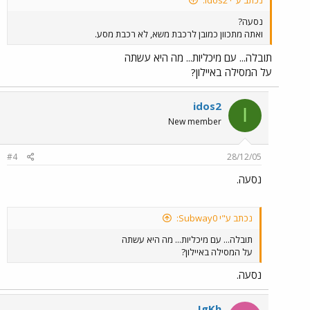
נכתב ע"י idos2:
נסעה?
ואתה מתכוון כמובן לרכבת משא, לא רכבת מסע.
תובלה... עם מיכליות... מה היא עשתה
על המסילה באיילון?
idos2
I
New member
#4
28/12/05
נסעה.
נכתב ע"י Subway0:
תובלה... עם מיכליות... מה היא עשתה
על המסילה באיילון?
נסעה.
IgKh