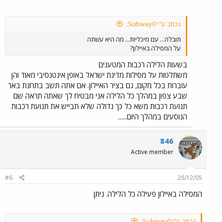
נכתב ע"י Subway0:
תובלה... עם מיכליות... מה היא עשתה
על המסילה באיילון?
בשעות הלילה רכבות המטענים
משתלטות על מסילות מדינת ישראל באופן אינטנסיבי מאוד והן
עוברות בכל מקום, גם בציר האיילון. אם אתה תשב בתחנת באר
שבע צפון במהלך כל הלילה אני מבטיח לך שאתה תראה שם
תנועת רכבות משא כל כך גדולה שלא תבייש את תנועת רכבות
הנוסעים במהלך היום......
846
Active member
#6
28/12/05
המסילה באיילון פעילה כל הלילה. ניתן
נכתב ע"י Subway0: