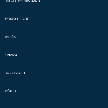
משכנתאות וייעוץ מחזור
תחבורה ציבורית
טלוויזיה
סלולארי
מבשלים כשר
חתולים