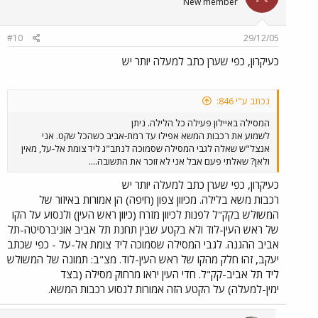
New member
#10
29/12/05
כעיקרון, כפי שערן כתב למעלה יותר יש
נכתב ע"י 846:
המסילה באיילון פעילה כל הלילה. ניתן
לשמוע את רכבות המשא אפילו עד רמת-אביב כשהכל שקט. אני
אנצל"ש שאלה לגבי המסילה שסמוכה לנתב"ג ליד צומת אל-על, מאין
ולאן? שאלתי פעם אבל אני לא זוכר את התשובה....
כעיקרון, כפי שערן כתב למעלה יותר יש
רכבות משא בלילה. מכיוון צפון (חיפה) הן אמורות באיזור של
המשולש בקק"ל לפנות לכיוון מזרח (כיוון ראש העין) ולנסוע על הקו
של ראש העין-לוד ולא בקטע שבין תחנת תל אביב אוניברסיטה-תל
אביב ההגנה. לגבי המסילה שסמוכה ליד צומת אל-על - כפי שכתב
יעקב, זהו חלק מהקו של ראש העין-לוד. מצ"ב: תמונה של המשולש
ליד תל אביב-קק"ל. חדי העין יראו מרחוק מסילה (בצד
ימין-למעלה) על הקטע הזה אמורות לנסוע רכבות המשא.