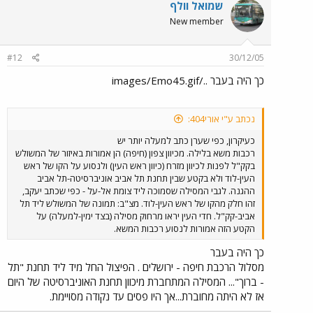
שמואל וולף
New member
#12
30/12/05
כך היה בעבר ../images/Emo45.gif
נכתב ע"י אורי404:
כעיקרון, כפי שערן כתב למעלה יותר יש
רכבות משא בלילה. מכיוון צפון (חיפה) הן אמורות באיזור של המשולש
בקק"ל לפנות לכיוון מזרח (כיוון ראש העין) ולנסוע על הקו של ראש
העין-לוד ולא בקטע שבין תחנת תל אביב אוניברסיטה-תל אביב
ההגנה. לגבי המסילה שסמוכה ליד צומת אל-על - כפי שכתב יעקב,
זהו חלק מהקו של ראש העין-לוד. מצ"ב: תמונה של המשולש ליד תל
אביב-קק"ל. חדי העין יראו מרחוק מסילה (בצד ימין-למעלה) על
הקטע הזה אמורות לנסוע רכבות המשא.
כך היה בעבר
מסלול הרכבת חיפה - ירושלים . הפיצול החל מיד ליד תחנת "תל
- ברוך"... המסילה המתחברת מיכוון תחנת האוניברסיטה של היום
אז לא היתה מחוברת...אך היו פסים עד נקודה מסויימת.