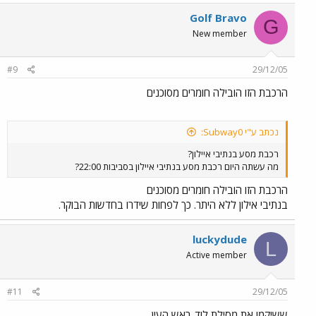
Golf Bravo
G
New member
#9
29/12/05
הרכבת הזו הובילה חומרים מסוכנים
נכתב ע"י Subway0:
רכבת מסע בנתיבי איילון?
מה עשתה היום רכבת מסע בנתיבי איילון בסביבות 22:00?
הרכבת הזו הובילה חומרים מסוכנים
בנתיבי אילון ללא היתר. כך לפחות שידרו בחדשות הבוקר.
luckydude
L
Active member
#11
29/12/05
ששיקמו את מסילת לוד-ראש העין