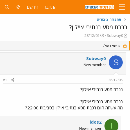
התחבר
הירשם
תחבורה ציבורית
רכבת מסע בנתיבי איילון?
פ
פ
28/12/05
Subway0
ו
ו
ת
הנושא נעול.
ר
ח
ס
ה
ם
Subway0
S
נ
ב
New member
ו
ת
ש
א
א
ר
#1
28/12/05
י
ך
רכבת מסע בנתיבי איילון?
רכבת מסע בנתיבי איילון?
מה עשתה היום רכבת מסע בנתיבי איילון בסביבות 22:00?
idos2
I
New member