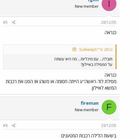
I
New member
#5
28/12/05
כנראה
נכתב ע"י Subway0:
תובלה... עם מיכליות... מה היא עשתה
על המסילה באיילון?
כנראה
מסילת לוד-ראשה"ע הייתה חסומה או משהו אז הפנו את רכבות
המשא לאיילון.
fireman
F
New member
#8
29/12/05
בשעות הלילה רכבות המטענים