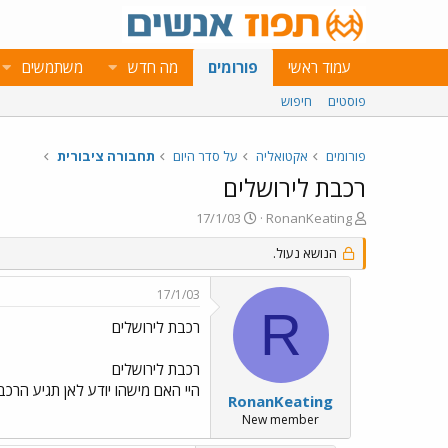
עמוד ראשי
פורומים
מה חדש
משתמשים
פוסטים
חיפוש
פורומים
אקטואליה
על סדר היום
תחבורה ציבורית
רכבת לירושלים
פ
פ
17/1/03
RonanKeating
ו
ו
ת
הנושא נעול.
ר
ח
ס
ה
ם
17/1/03
נ
ב
R
ו
ת
רכבת לירושלים
ש
א
א
ר
רכבת לירושלים
י
היי האם מישהו יודע לאן תגיע הרכ
ך
RonanKeating
New member