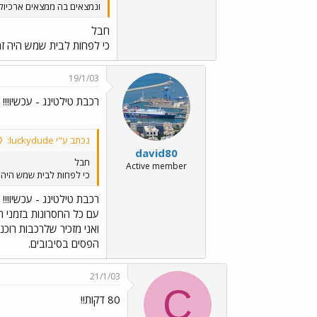
ונמצאים בה ממצאים ארכיולוג
חבל
כי לפחות לבית שמש היה זמן 
19/1/03
רכבת טילטינג - עכשיו!!!
נכתב ע"י luckydude:
david80
חבל
Active member
כי לפחות לבית שמש היה זמ
רכבת טילטינג - עכשיו!!!
עם כל החסרונות בזמני ה
הפסים בסיבובים.
21/1/03
C
80 דקות!!