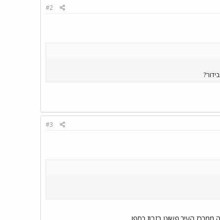
#2
ידור?
#3
 ממרכז העיר.פשוט בזבוז כסף!