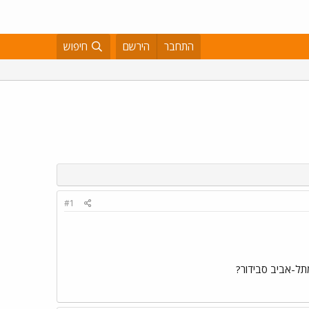
התחבר
הירשם
חיפוש
#1
מתל-אביב סבידור?