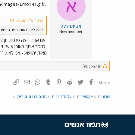
א
../images/Emo141.gifאם אתה רוצה פרטים תן לי...
נכתב ע"י יהוושע:
אביתר777
למה לא לדאוג? ספר פרטים 
New member
אם אתה רוצה פרטים תן לי..
להכיר אותך באופן אישי. ד
מאוד. יהוושע - אני לא טורף בני-
הנושא נעול.
פייסבוק
Twitter
Reddit
Pinterest
Tumblr
WhatsApp
דואר אלקטרונ
הוסף קי
Share:
פורומים
אקטואליה
על סדר היום
תחבורה ציבורית