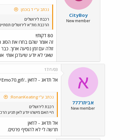
נכתב ע"י ד בוכמן:
CityBoy
רכבת לירושלים
New member
הרכבת מת"א לירושלים תסתיים בתח
80 דקות!!
זה אומר שהם בחרו את הסוג הז
זולה עם זמן נסיעה ארוך. כב
שאני לא יודע שיעדכן אותי
אחר
17/1/03
א
אל תדאג - לחאן ../images/Emo70.gif../images/Emo70.gif../images/Emo70.gif
נכתב ע"י RonanKeating:
אביתר777
רכבת לירושלים
New member
היי האם מישהו יודע לאן תגיע הרכ
אל תדאג - לחאן
תרשה לי לא להוסיף פרטים.